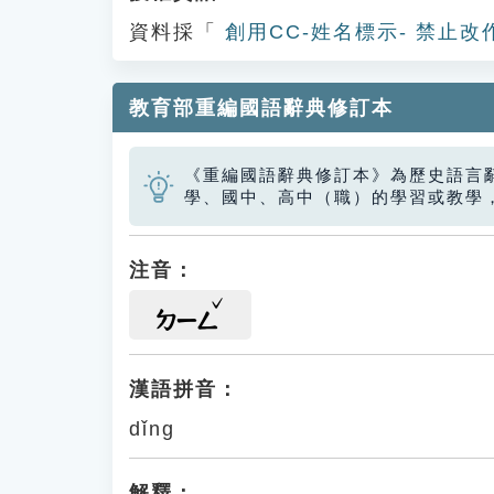
資料採「
創用CC-姓名標示- 禁止改
教育部重編國語辭典修訂本
《重編國語辭典修訂本》為歷史語言
學、國中、高中（職）的學習或教學
注音：
ㄉㄧㄥ
漢語拼音：
dǐng
解釋：