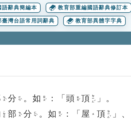
國語辭典簡編本
教育部重編國語辭典修訂本
部臺灣台語常用詞辭典
教育部異體字字典
部
分
。
如
：「
頭
頂
」。
ㄉㄧㄥˇ
ㄅㄨˋ
ㄈㄣˋ
ㄖㄨˊ
ㄊㄡˊ
的
部
分
。
如
：「
屋
頂
」、
ㄉㄧㄥˇ
˙ㄉㄜ
ㄅㄨˋ
ㄈㄣˋ
ㄖㄨˊ
ㄨ
。