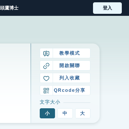
頭鷹博士
登入
教學模式
開啟關聯
列入收藏
QRcode分享
文字大小
小
中
大