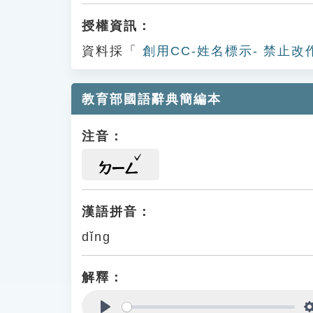
授權資訊：
資料採「
創用CC-姓名標示- 禁止改
教育部國語辭典簡編本
注音：
ㄉㄧㄥ
漢語拼音：
dǐng
解釋：