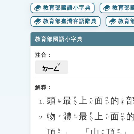
教育部國語小字典
教育部
教育部臺灣客語辭典
教育
教育部國語小字典
注音：
ㄉㄧㄥ
解釋：
頭
最
上
面
的
ㄗㄨㄟˋ
ㄇㄧㄢˋ
˙ㄉㄜ
ㄊㄡˊ
ㄕㄤˋ
物
體
最
上
面
ㄗㄨㄟˋ
ㄇㄧㄢˋ
ㄊㄧˇ
ㄕㄤˋ
ㄨˋ
頂
」、「
山
頂
」
ㄉㄧㄥˇ
ㄉㄧㄥˇ
ㄕㄢ