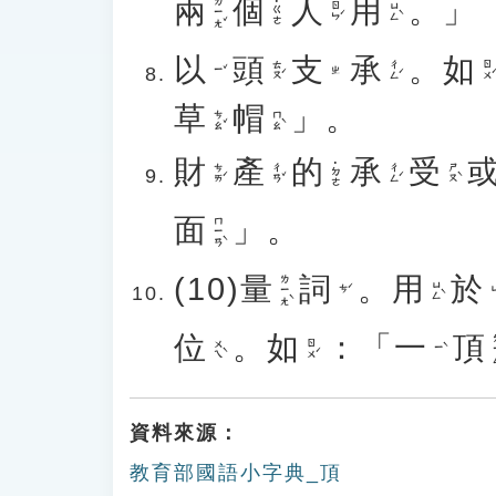
兩
個
人
用
。」
ㄌㄧㄤˇ
˙ㄍㄜ
ㄖㄣˊ
ㄩㄥˋ
以
頭
支
承
。
如
ㄊㄡˊ
ㄔㄥˊ
ㄖㄨˊ
ㄧˇ
ㄓ
草
帽
」。
ㄘㄠˇ
ㄇㄠˋ
財
產
的
承
受
˙ㄉㄜ
ㄘㄞˊ
ㄔㄢˇ
ㄔㄥˊ
ㄕㄡˋ
面
」。
ㄇㄧㄢˋ
(10)
量
詞
。
用
於
ㄌㄧㄤˋ
ㄩㄥˋ
ㄘˊ
ㄩ
位
。
如
：「
一
頂
ㄉ
ㄨㄟˋ
ㄖㄨˊ
ㄧˋ
資料來源：
教育部國語小字典_頂