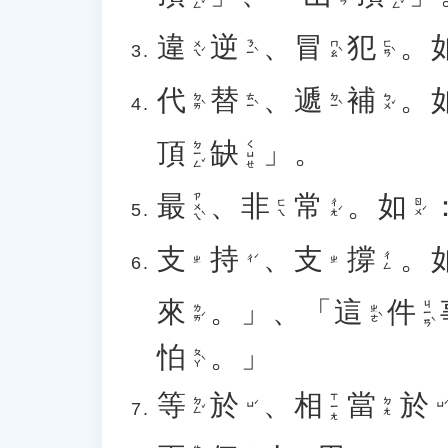
違
逆
、
冒
犯
。
ㄨㄟˊ
ㄋㄧˋ
ㄇㄠˋ
ㄈㄢˋ
代
替
、
遞
補
。
ㄉㄞˋ
ㄊㄧˋ
ㄉㄧˋ
ㄅㄨˇ
頂
缺
」。
ㄉㄧㄥˇ
ㄑㄩㄝ
最
、
非
常
。
如
ㄗㄨㄟˋ
ㄔㄤˊ
ㄖㄨˊ
ㄈㄟ
支
持
、
支
撐
。
ㄔㄥ
ㄔˊ
ㄓ
ㄓ
來
。」、「
這
件
ㄐㄧㄢˋ
ㄌㄞˊ
ㄓㄜˋ
怕
。」
ㄆㄚˋ
等
於
、
相
當
於
ㄒㄧㄤ
ㄉㄥˇ
ㄉㄤ
ㄩˊ
ㄩˊ