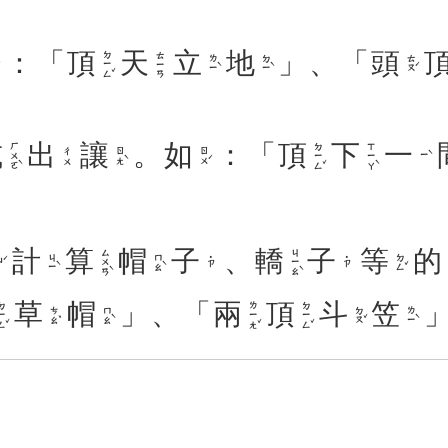
：「
頂
天
立
地
」、「
頭
ㄉㄧㄥˇ
ㄊㄧㄢ
ㄌㄧˋ
ㄉㄧˋ
ㄊㄡˊ
或
出
讓
。
如
：「
頂
下
一
ㄏㄨㄛˋ
ㄉㄧㄥˇ
ㄒㄧㄚˋ
ㄖㄤˋ
ㄖㄨˊ
ㄔㄨ
ㄧˋ
計
算
帽
子
、
轎
子
等
的
ㄙㄨㄢˋ
ㄐㄧㄠˋ
ㄐㄧˋ
ㄇㄠˋ
ㄉㄥˇ
˙ㄗ
˙ㄗ
ˊ
草
帽
」、「
兩
頂
斗
笠
ㄧㄥˇ
ㄌㄧㄤˇ
ㄉㄧㄥˇ
ㄘㄠˇ
ㄇㄠˋ
ㄉㄡˇ
ㄌㄧˋ