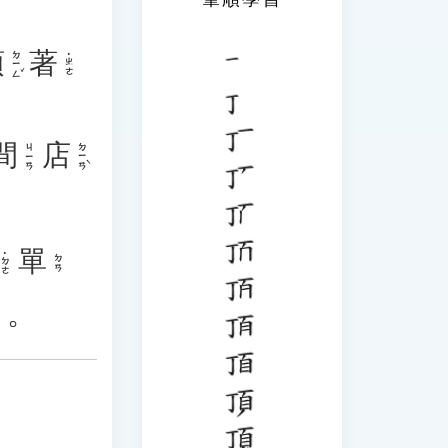
頂
著
ㄉㄧㄥˇ
˙ㄓㄜ
間
店
ㄉㄧㄢˋ
ㄐㄧㄢ
單
˙ㄉㄜ
ㄉㄢ
」。