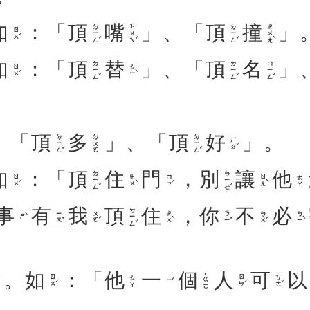
如
：「
頂
嘴
」、「
頂
撞
」
ㄉㄧㄥˇ
ㄗㄨㄟˇ
ㄉㄧㄥˇ
ㄓㄨㄤˋ
ㄖㄨˊ
如
：「
頂
替
」、「
頂
名
」
ㄉㄧㄥˇ
ㄉㄧㄥˇ
ㄇㄧㄥˊ
ㄖㄨˊ
ㄊㄧˋ
：「
頂
多
」、「
頂
好
」。
ㄉㄧㄥˇ
ㄉㄧㄥˇ
ㄉㄨㄛ
ㄏㄠˇ
如
：「
頂
住
門
，
別
讓
他
ㄉㄧㄥˇ
ㄅㄧㄝˊ
ㄖㄨˊ
ㄓㄨˋ
ㄇㄣˊ
ㄖㄤˋ
ㄊㄚ
事
有
我
頂
住
，
你
不
必
ㄉㄧㄥˇ
ㄧㄡˇ
ㄨㄛˇ
ㄓㄨˋ
ㄋㄧˇ
ㄅㄨˊ
ㄅㄧˋ
ㄕˋ
。
如
：「
他
一
個
人
可
以
˙ㄍㄜ
ㄖㄨˊ
ㄖㄣˊ
ㄎㄜˇ
ㄊㄚ
ㄧˊ