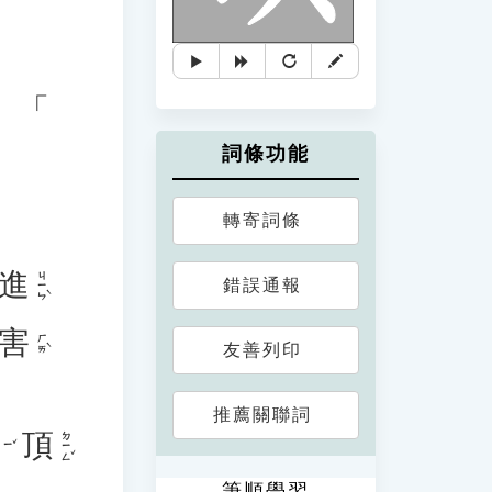
。
、「
詞條功能
轉寄詞條
進
ㄐㄧㄣˋ
錯誤通報
害
ㄏㄞˋ
友善列印
推薦關聯詞
頂
ㄉㄧㄥˇ
ㄧˇ
筆順學習