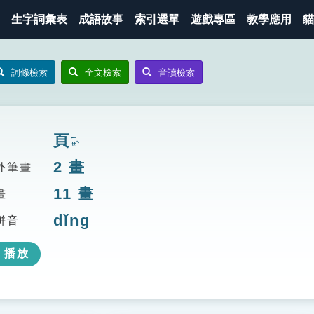
生字詞彙表
成語故事
索引選單
遊戲專區
教學應用
貓
詞條檢索
全文檢索
音讀檢索
頁
ㄧㄝˋ
2
畫
外筆畫
11
畫
畫
dǐng
拼音
播放