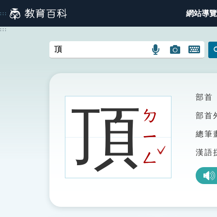
跳
網站導覽
:::
到
主
:::
要
內
語
圖
開
容
言
片
啟
搜
搜
鍵
尋
尋
盤
圖
圖
圖
部首
頂
示
示
示
ㄉ
部首
ㄧ
總筆
ˇ
漢語
ㄥ