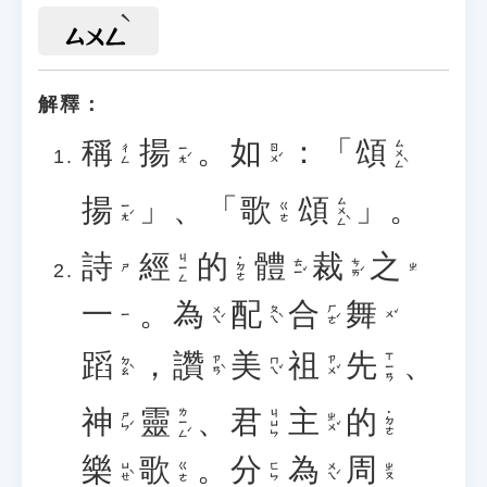
ㄙㄨㄥ
解釋：
稱
揚
。
如
：「
頌
ㄙㄨㄥˋ
ㄧㄤˊ
ㄖㄨˊ
ㄔㄥ
揚
」、「
歌
頌
」。
ㄙㄨㄥˋ
ㄧㄤˊ
ㄍㄜ
詩
經
的
體
裁
之
ㄐㄧㄥ
˙ㄉㄜ
ㄊㄧˇ
ㄘㄞˊ
ㄕ
ㄓ
一
。
為
配
合
舞
ㄨㄟˊ
ㄆㄟˋ
ㄏㄜˊ
ㄨˇ
ㄧ
蹈
，
讚
美
祖
先
、
ㄒㄧㄢ
ㄉㄠˋ
ㄗㄢˋ
ㄇㄟˇ
ㄗㄨˇ
神
靈
、
君
主
的
ㄌㄧㄥˊ
ㄐㄩㄣ
˙ㄉㄜ
ㄕㄣˊ
ㄓㄨˇ
樂
歌
。
分
為
周
ㄩㄝˋ
ㄨㄟˊ
ㄍㄜ
ㄈㄣ
ㄓㄡ