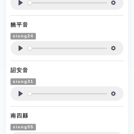
Play
Settings
饒平音
siung24
Play
Settings
詔安音
siung31
Play
Settings
南四縣
xiung55