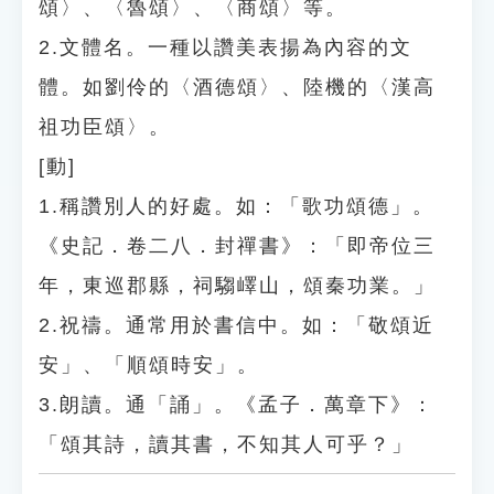
頌〉、〈魯頌〉、〈商頌〉等。
2.文體名。一種以讚美表揚為內容的文
體。如劉伶的〈酒德頌〉、陸機的〈漢高
祖功臣頌〉。
[動]
1.稱讚別人的好處。如：「歌功頌德」。
《史記．卷二八．封禪書》：「即帝位三
年，東巡郡縣，祠騶嶧山，頌秦功業。」
2.祝禱。通常用於書信中。如：「敬頌近
安」、「順頌時安」。
3.朗讀。通「誦」。《孟子．萬章下》：
「頌其詩，讀其書，不知其人可乎？」