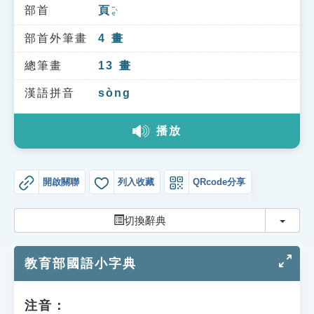
索引選單
部首
頁
ㄧㄝˋ
知識索引
部首外筆畫
4
畫
單字索引
總筆畫
13
畫
生命大百科索引
漢語拼音
sòng
播放
遊戲專區
教學應用
開啟關聯
列入收藏
QRcode分享
貓頭鷹博士
切換
切換辭典
教育部國語小字典
注音：