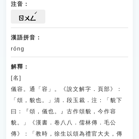
注音：
ㄖㄨㄥ
漢語拼音：
róng
解釋：
[名]
儀容。通「容」。《說文解字．頁部》：
「頌，貌也。」清．段玉裁．注：「貌下
曰：『頌，儀也。』古作頌貌，今作容
貌。」《漢書．卷八八．儒林傳．毛公
傳》：「教時，徐生以頌為禮官大夫，傳