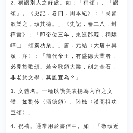
2. 稱讚別人之好處。如：「稱頌」、「讚
頌」。《史記．卷四．周本紀》：「民皆
歌樂之，頌其德。」《史記．卷二八．封
禪書》：「即帝位三年，東巡郡縣，祠騶
嶧山，頌秦功業。」唐．元結〈大唐中興
頌．序〉：「前代帝王，有盛德大業者，
必見於歌頌。若今歌頌大業，刻之金石，
非老於文學，其誰宜為？」
3. 文體名。一種以讚美表揚為內容之文
體。如劉伶〈酒德頌〉、陸機〈漢高祖功
臣頌〉。
4. 祝禱。通常用於書信中。如：「敬頌近