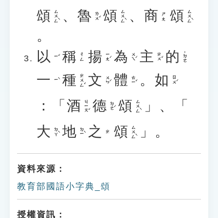
頌
、
魯
頌
、
商
頌
ㄙㄨㄥˋ
ㄙㄨㄥˋ
ㄙㄨㄥˋ
ㄌㄨˇ
ㄕㄤ
。
以
稱
揚
為
主
的
˙ㄉㄜ
ㄧㄤˊ
ㄨㄟˊ
ㄓㄨˇ
ㄔㄥ
ㄧˇ
一
種
文
體
。
如
ㄓㄨㄥˇ
ㄨㄣˊ
ㄊㄧˇ
ㄖㄨˊ
ㄧˋ
：「
酒
德
頌
」、「
ㄐㄧㄡˇ
ㄙㄨㄥˋ
ㄉㄜˊ
大
地
之
頌
」。
ㄙㄨㄥˋ
ㄉㄚˋ
ㄉㄧˋ
ㄓ
資料來源：
教育部國語小字典_頌
授權資訊：