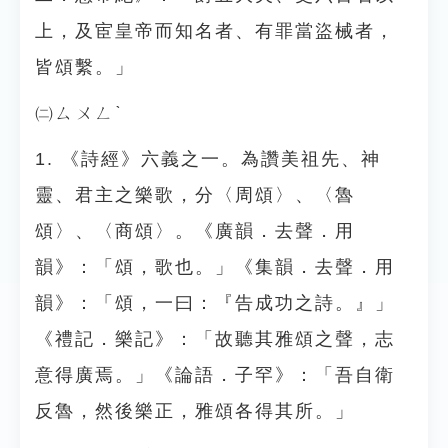
上，及宦皇帝而知名者、有罪當盜械者，
皆頌繫。」
㈡ㄙㄨㄥˋ
1. 《詩經》六義之一。為讚美祖先、神
靈、君主之樂歌，分〈周頌〉、〈魯
頌〉、〈商頌〉。《廣韻．去聲．用
韻》：「頌，歌也。」《集韻．去聲．用
韻》：「頌，一曰：『告成功之詩。』」
《禮記．樂記》：「故聽其雅頌之聲，志
意得廣焉。」《論語．子罕》：「吾自衛
反魯，然後樂正，雅頌各得其所。」