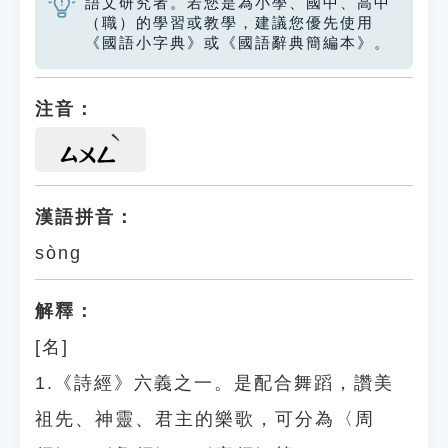
語文研究者。若您是為小學、國中、高中
（職）的學習或教學，建議您優先使用
《國語小字典》或《國語辭典簡編本》。
注音：
ㄙㄨㄥ
漢語拼音：
sòng
解釋：
[名]
1.《詩經》六義之一。是配合舞蹈，讚美
祖先、神靈、君主的樂歌，可分為〈周