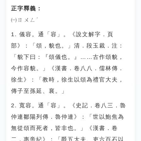
正字釋義：
㈠ㄖㄨㄥˊ
1. 儀容。通「容」。《說文解字．頁
部》：「頌，貌也。」清．段玉裁．注：
「貌下曰：『頌儀也。』……古作頌貌，
今作容貌。」《漢書．卷八八．儒林傳．
徐生》：「教時，徐生以頌為禮官大夫，
傳子至孫延、襄。」
2. 寬容。通「容」。《史記．卷八三．魯
仲連鄒陽列傳．魯仲連》：「世以鮑焦為
無從頌而死者，皆非也。」《漢書．卷
二．惠帝紀》：「爵五大夫、吏六百石以