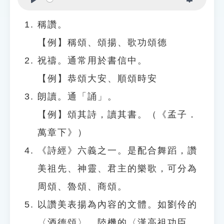
Play
Settings
稱讚。
【例】稱頌、頌揚、歌功頌德
祝禱。通常用於書信中。
【例】恭頌大安、順頌時安
朗讀。通「誦」。
【例】頌其詩，讀其書。（《孟子．
萬章下》）
《詩經》六義之一。是配合舞蹈，讚
美祖先、神靈、君主的樂歌，可分為
周頌、魯頌、商頌。
以讚美表揚為內容的文體。如劉伶的
〈酒德頌〉、陸機的〈漢高祖功臣