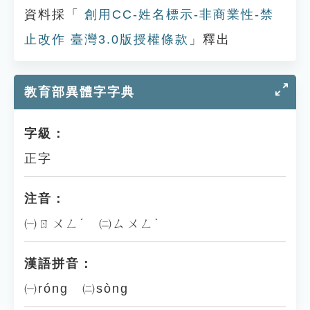
資料採「
創用CC-姓名標示-非商業性-禁
止改作 臺灣3.0版授權條款
」釋出
教育部異體字字典
字級：
正字
注音：
㈠ㄖㄨㄥˊ ㈡ㄙㄨㄥˋ
漢語拼音：
㈠róng ㈡sòng