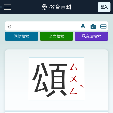
跳
登入
:::
到
主
:::
要
內
語
圖
開
容
注音索引圖示
筆畫索引圖示
部首索引表圖示
言
片
啟
詞條檢索
全文檢索
音讀檢索
搜
搜
鍵
尋
尋
盤
圖
圖
圖
示
示
示
頌
ㄙ
ㄨ
網站導覽
ˋ
ㄥ
生字詞彙表
成語故事