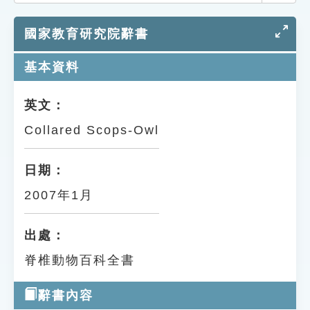
索引選單
國家教育研究院辭書
知識索引
單字索引
基本資料
生命大百科索引
英文：
Collared Scops-Owl
遊戲專區
教學應用
日期：
2007年1月
貓頭鷹博士
出處：
脊椎動物百科全書
辭書內容