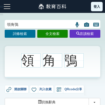
跳
登入
:::
到
主
:::
要
內
語
圖
開
容
注音索引圖示
筆畫索引圖示
部首索引表圖示
言
片
啟
詞條檢索
全文檢索
音讀檢索
搜
搜
鍵
尋
尋
盤
圖
圖
圖
示
示
示
領
角
鴞
網站導覽
生字詞彙表
開啟關聯
列入收藏
QRcode分享
成語故事
切換
切換辭典