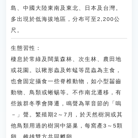
島、中國大陸東南及東北、日本及台灣。
多出現於低海拔地區，分布可至2,200公
尺。
生態習性：
棲息於常綠及闊葉森林、次生林、農田地
或花園。以鞦形蟲及蚱蜢等昆蟲為主食，
也會固定攝食一些脊椎動物，如小型齧齒
動物、鳥類或蜥蜴等。不作南北遷移，有
些族群冬季會降遷，鳴聲為單音節的「嗚
－」聲。繁殖期2～7月，於天然樹洞或其
他鳥類用過的樹洞中築巢，每窩產3～5顆
卵，雌雄雙方共同孵卵。