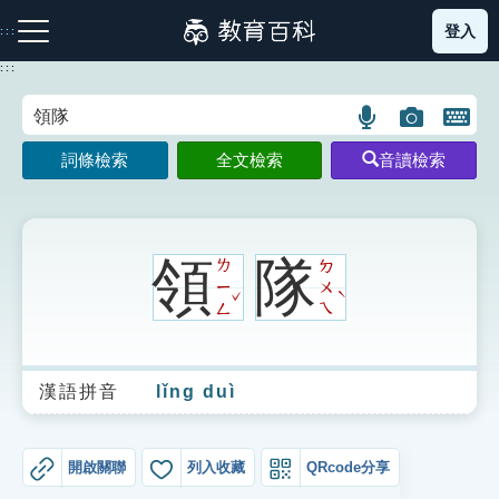
跳
登入
:::
到
主
:::
要
內
語
圖
開
容
注音索引圖示
筆畫索引圖示
部首索引表圖示
言
片
啟
詞條檢索
全文檢索
音讀檢索
搜
搜
鍵
尋
尋
盤
圖
圖
圖
示
示
示
領
隊
ㄌ
ㄉ
ㄧ
ㄨ
ˇ
ˋ
ㄥ
ㄟ
網站導覽
漢語拼音
lǐng duì
生字詞彙表
成語故事
開啟關聯
列入收藏
QRcode分享