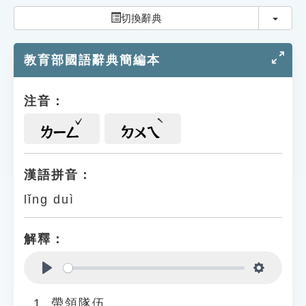
索引選單
切換
切換辭典
知識索引
教育部國語辭典簡編本
單字索引
生命大百科索引
注音：
遊戲專區
ㄌㄧㄥ
ㄉㄨㄟ
教學應用
漢語拼音：
lǐng duì
貓頭鷹博士
解釋：
Play
Settings
帶領隊伍。