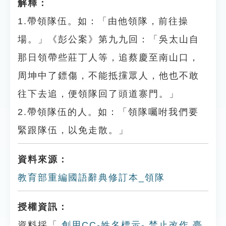
解釋：
1.帶領隊伍。如：「由他領隊，前往操
場。」《彭公案》第九九回：「吳太山自
那日領帶些莊丁人等，追蔡慶至南山口，
周坤中了鏢傷，不能抵攩眾人，他也不敢
往下去追，便領隊回了頭道寨門。」
2.帶領隊伍的人。如：「領隊囑咐我們要
緊跟隊伍，以免走散。」
資料來源：
教育部重編國語辭典修訂本_領隊
授權資訊：
資料採「
創用CC-姓名標示- 禁止改作 臺