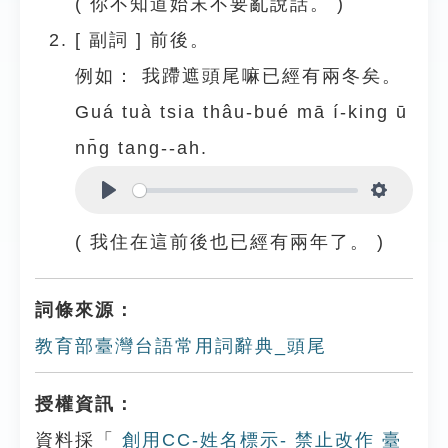
( 你不知道始末不要亂說話。 )
[
副詞
]
前後。
例如：
我蹛遮頭尾嘛已經有兩冬矣。
Guá tuà tsia thâu-bué mā í-king ū
nn̄g tang--ah.
Play
Settings
( 我住在這前後也已經有兩年了。 )
詞條來源：
教育部臺灣台語常用詞辭典_頭尾
授權資訊：
資料採「
創用CC-姓名標示- 禁止改作 臺