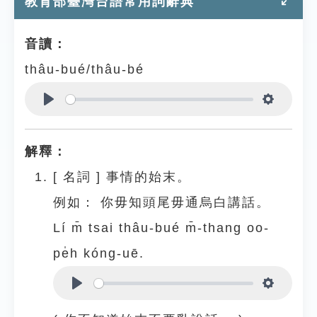
教育部臺灣台語常用詞辭典
音讀：
thâu-bué/thâu-bé
Play
Settings
解釋：
[
名詞
]
事情的始末。
例如：
你毋知頭尾毋通烏白講話。
Lí m̄ tsai thâu-bué m̄-thang oo-
pe̍h kóng-uē.
Play
Settings