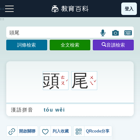
跳
登入
:::
到
主
:::
要
內
語
圖
開
容
注音索引圖示
筆畫索引圖示
部首索引表圖示
言
片
啟
詞條檢索
全文檢索
音讀檢索
搜
搜
鍵
尋
尋
盤
圖
圖
圖
示
示
示
頭
尾
ㄊ
ㄨ
ˇ
ˊ
ㄡ
ㄟ
網站導覽
漢語拼音
tóu wěi
生字詞彙表
成語故事
開啟關聯
列入收藏
QRcode分享