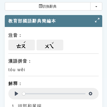
索引選單
切換
切換辭典
知識索引
教育部國語辭典簡編本
單字索引
生命大百科索引
注音：
遊戲專區
ㄊㄡ
ㄨㄟ
教學應用
漢語拼音：
tóu wěi
貓頭鷹博士
解釋：
Play
Settings
頭部和尾端。