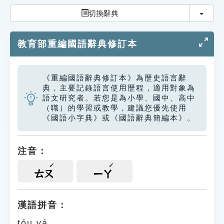
索引選單
切換
切換辭典
知識索引
教育部重編國語辭典修訂本
單字索引
生命大百科索引
《重編國語辭典修訂本》為歷史語言辭
典，主要記錄語言使用歷程，適用對象為
遊戲專區
語文研究者。若您是為小學、國中、高中
（職）的學習或教學，建議您優先使用
《國語小字典》或《國語辭典簡編本》。
教學應用
貓頭鷹博士
注音：
ㄊㄡ
ㄧㄚ
漢語拼音：
tóu yá