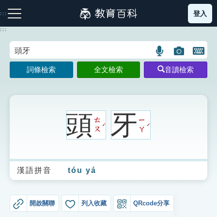
跳
登入
:::
到
主
:::
要
內
語
圖
開
容
注音索引圖示
筆畫索引圖示
部首索引表圖示
言
片
啟
詞條檢索
全文檢索
音讀檢索
搜
搜
鍵
尋
尋
盤
圖
圖
圖
示
示
示
頭
牙
ㄊ
ㄧ
ˊ
ˊ
ㄡ
ㄚ
網站導覽
漢語拼音
tóu yá
生字詞彙表
成語故事
開啟關聯
列入收藏
QRcode分享