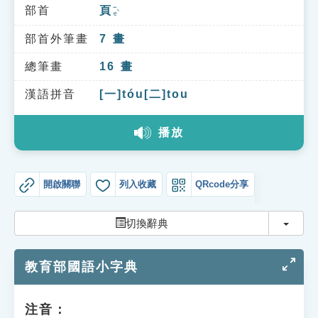
索引選單
部首
頁
ㄧㄝˋ
知識索引
部首外筆畫
7
畫
單字索引
總筆畫
16
畫
生命大百科索引
漢語拼音
[一]tóu[二]tou
播放
遊戲專區
教學應用
開啟關聯
列入收藏
QRcode分享
貓頭鷹博士
切換
切換辭典
教育部國語小字典
注音：