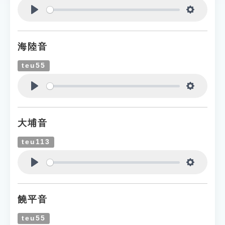
Play
Settings
海陸音
teu55
Play
Settings
大埔音
teu113
Play
Settings
饒平音
teu55