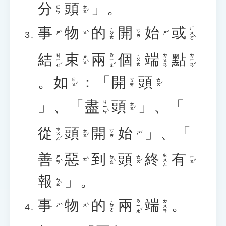
分
頭
」。
ㄊㄡˊ
ㄈㄣ
事
物
的
開
始
或
ㄏㄨㄛˋ
˙ㄉㄜ
ㄎㄞ
ㄕˋ
ㄨˋ
ㄕˇ
結
束
兩
個
端
點
ㄐㄧㄝˊ
ㄌㄧㄤˇ
ㄉㄧㄢˇ
ㄉㄨㄢ
˙ㄍㄜ
ㄕㄨˋ
。
如
：「
開
頭
ㄖㄨˊ
ㄊㄡˊ
ㄎㄞ
」、「
盡
頭
」、「
ㄐㄧㄣˋ
ㄊㄡˊ
從
頭
開
始
」、「
ㄘㄨㄥˊ
ㄊㄡˊ
ㄎㄞ
ㄕˇ
善
惡
到
頭
終
有
ㄓㄨㄥ
ㄕㄢˋ
ㄉㄠˋ
ㄊㄡˊ
ㄧㄡˇ
ㄜˋ
報
」。
ㄅㄠˋ
事
物
的
兩
端
。
ㄌㄧㄤˇ
ㄉㄨㄢ
˙ㄉㄜ
ㄕˋ
ㄨˋ