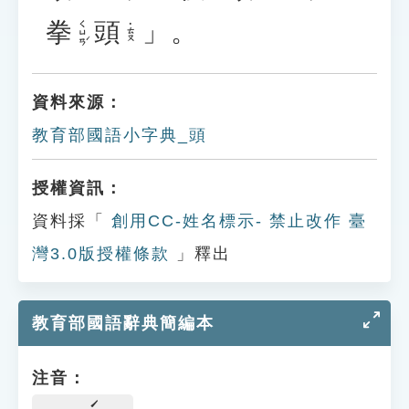
拳
頭
」。
ㄑㄩㄢˊ
˙ㄊㄡ
資料來源：
教育部國語小字典_頭
授權資訊：
資料採「
創用CC-姓名標示- 禁止改作 臺
灣3.0版授權條款
」釋出
教育部國語辭典簡編本
注音：