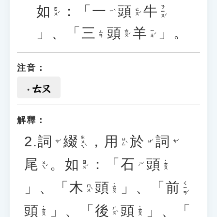
如
：「
一
頭
牛
ㄋㄧㄡˊ
ㄖㄨˊ
ㄊㄡˊ
ㄧˋ
」、「
三
頭
羊
」。
ㄊㄡˊ
ㄧㄤˊ
ㄙㄢ
注音：
ㄊㄡ
解釋：
2.
詞
綴
，
用
於
詞
ㄓㄨㄟˋ
ㄩㄥˋ
ㄘˊ
ㄩˊ
ㄘˊ
尾
。
如
：「
石
頭
˙ㄊㄡ
ㄨㄟˇ
ㄖㄨˊ
ㄕˊ
」、「
木
頭
」、「
前
ㄑㄧㄢˊ
˙ㄊㄡ
ㄇㄨˋ
頭
」、「
後
頭
」、「
˙ㄊㄡ
˙ㄊㄡ
ㄏㄡˋ