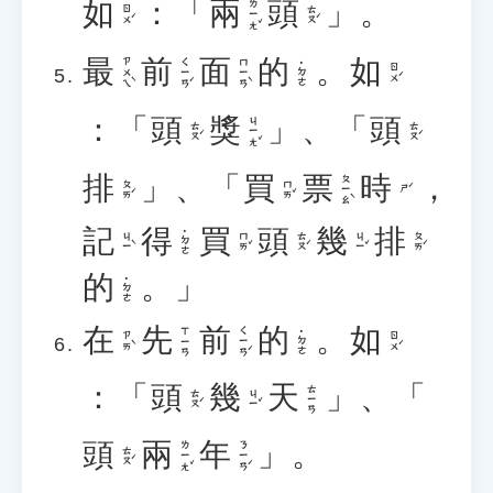
如
：「
兩
頭
」。
ㄌㄧㄤˇ
ㄖㄨˊ
ㄊㄡˊ
最
前
面
的
。
如
ㄗㄨㄟˋ
ㄑㄧㄢˊ
ㄇㄧㄢˋ
˙ㄉㄜ
ㄖㄨˊ
：「
頭
獎
」、「
頭
ㄐㄧㄤˇ
ㄊㄡˊ
ㄊㄡˊ
排
」、「
買
票
時
，
ㄆㄧㄠˋ
ㄆㄞˊ
ㄇㄞˇ
ㄕˊ
記
得
買
頭
幾
排
˙ㄉㄜ
ㄐㄧˋ
ㄇㄞˇ
ㄊㄡˊ
ㄐㄧˇ
ㄆㄞˊ
的
。」
˙ㄉㄜ
在
先
前
的
。
如
ㄑㄧㄢˊ
ㄒㄧㄢ
˙ㄉㄜ
ㄗㄞˋ
ㄖㄨˊ
：「
頭
幾
天
」、「
ㄊㄧㄢ
ㄊㄡˊ
ㄐㄧˇ
頭
兩
年
」。
ㄌㄧㄤˇ
ㄋㄧㄢˊ
ㄊㄡˊ