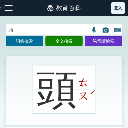
跳
登入
:::
到
主
:::
要
內
語
圖
開
容
注音索引圖示
筆畫索引圖示
部首索引表圖示
言
片
啟
詞條檢索
全文檢索
音讀檢索
搜
搜
鍵
尋
尋
盤
圖
圖
圖
示
示
示
頭
ㄊ
網站導覽
ˊ
ㄡ
生字詞彙表
成語故事