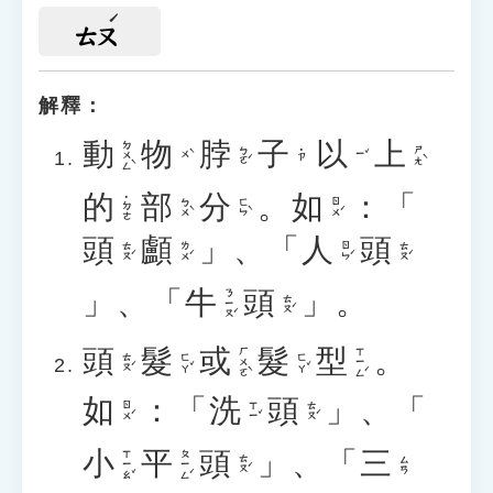
ㄊㄡ
解釋：
動
物
脖
子
以
上
ㄉㄨㄥˋ
ㄅㄛˊ
ㄕㄤˋ
˙ㄗ
ㄨˋ
ㄧˇ
的
部
分
。
如
：「
˙ㄉㄜ
ㄅㄨˋ
ㄈㄣˋ
ㄖㄨˊ
頭
顱
」、「
人
頭
ㄊㄡˊ
ㄌㄨˊ
ㄖㄣˊ
ㄊㄡˊ
」、「
牛
頭
」。
ㄋㄧㄡˊ
ㄊㄡˊ
頭
髮
或
髮
型
。
ㄏㄨㄛˋ
ㄒㄧㄥˊ
ㄊㄡˊ
ㄈㄚˇ
ㄈㄚˇ
如
：「
洗
頭
」、「
ㄖㄨˊ
ㄒㄧˇ
ㄊㄡˊ
小
平
頭
」、「
三
ㄒㄧㄠˇ
ㄆㄧㄥˊ
ㄊㄡˊ
ㄙㄢ