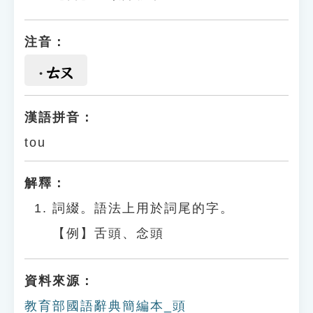
注音：
ㄊㄡ
漢語拼音：
tou
解釋：
詞綴。語法上用於詞尾的字。
【例】舌頭、念頭
資料來源：
教育部國語辭典簡編本_頭