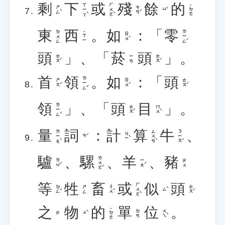
剩
下
或
殘
餘
的
ㄒㄧㄚˋ
ㄏㄨㄛˋ
˙ㄉㄜ
ㄕㄥˋ
ㄘㄢˊ
ㄩˊ
東
西
。
如
：「
零
ㄌㄧㄥˊ
ㄉㄨㄥ
˙ㄒㄧ
ㄖㄨˊ
頭
」、「
菸
頭
」。
ㄊㄡˊ
ㄊㄡˊ
ㄧㄢ
首
領
。
如
：「
頭
ㄌㄧㄥˇ
ㄕㄡˇ
ㄖㄨˊ
ㄊㄡˊ
領
」、「
頭
目
」。
ㄌㄧㄥˇ
ㄊㄡˊ
ㄇㄨˋ
量
詞
：
計
算
牛
、
ㄌㄧㄤˋ
ㄙㄨㄢˋ
ㄋㄧㄡˊ
ㄐㄧˋ
ㄘˊ
驢
、
騾
、
羊
、
豬
ㄌㄨㄛˊ
ㄌㄩˊ
ㄧㄤˊ
ㄓㄨ
等
牲
畜
或
似
頭
ㄏㄨㄛˋ
ㄉㄥˇ
ㄔㄨˋ
ㄊㄡˊ
ㄕㄥ
ㄙˋ
之
物
的
單
位
。
˙ㄉㄜ
ㄨㄟˋ
ㄉㄢ
ㄨˋ
ㄓ