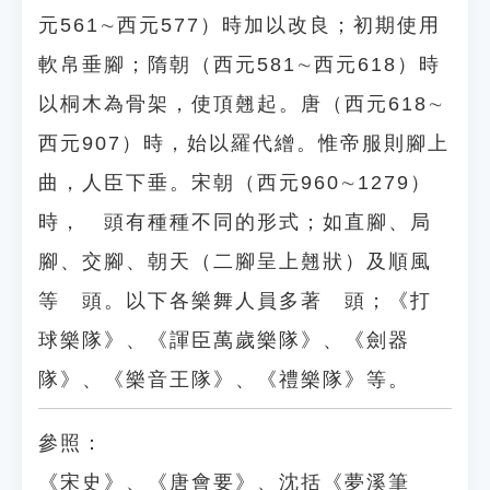
元561∼西元577）時加以改良；初期使用
軟帛垂腳；隋朝（西元581∼西元618）時
以桐木為骨架，使頂翹起。唐（西元618∼
西元907）時，始以羅代繒。惟帝服則腳上
曲，人臣下垂。宋朝（西元960∼1279）
時， 頭有種種不同的形式；如直腳、局
腳、交腳、朝天（二腳呈上翹狀）及順風
等 頭。以下各樂舞人員多著 頭；《打
球樂隊》、《諢臣萬歲樂隊》、《劍器
隊》、《樂音王隊》、《禮樂隊》等。
參照：
《宋史》、《唐會要》、沈括《夢溪筆