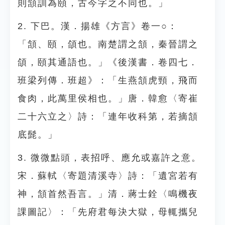
則頷訓為頤，古今字之不同也。」
2. 下巴。漢．揚雄《方言》卷一○：
「頷、頤，頜也。南楚謂之頷，秦晉謂之
頜，頤其通語也。」《後漢書．卷四七．
班梁列傳．班超》：「生燕頷虎頸，飛而
食肉，此萬里侯相也。」唐．韓愈〈寄崔
二十六立之〉詩：「連年收科第，若摘頷
底髭。」
3. 微微點頭，表招呼、應允或嘉許之意。
宋．蘇軾〈寄題清溪寺〉詩：「遺宮若有
神，頷首然吾言。」清．蔣士銓〈鳴機夜
課圖記〉：「先府君每決大獄，母輒攜兒