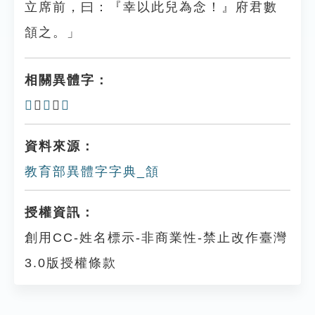
立席前，曰：『幸以此兒為念！』府君數
頷之。」
相關異體字：
𩓱
、
𩩂
、
𩩊
資料來源：
教育部異體字字典_頷
授權資訊：
創用CC-姓名標示-非商業性-禁止改作臺灣
3.0版授權條款