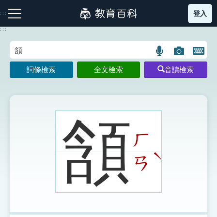
跳
登入
:::
到
主
:::
要
內
語
圖
開
容
注音索引圖示
筆畫索引圖示
部首索引表圖示
言
片
啟
詞條檢索
全文檢索
音讀檢索
搜
搜
鍵
尋
尋
盤
圖
圖
圖
示
示
示
頷
ㄏ
網站導覽
ˋ
ㄢ
生字詞彙表
成語故事