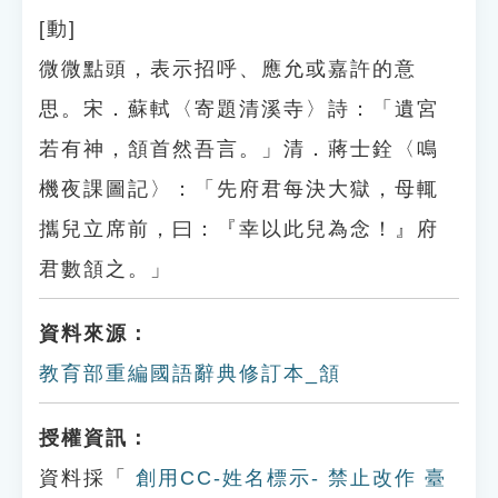
[動]
微微點頭，表示招呼、應允或嘉許的意
思。宋．蘇軾〈寄題清溪寺〉詩：「遺宮
若有神，頷首然吾言。」清．蔣士銓〈鳴
機夜課圖記〉：「先府君每決大獄，母輒
攜兒立席前，曰：『幸以此兒為念！』府
君數頷之。」
資料來源：
教育部重編國語辭典修訂本_頷
授權資訊：
資料採「
創用CC-姓名標示- 禁止改作 臺