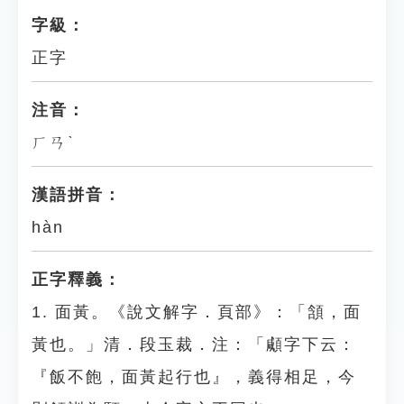
字級：
正字
注音：
ㄏㄢˋ
漢語拼音：
hàn
正字釋義：
1. 面黃。《說文解字．頁部》：「頷，面
黃也。」清．段玉裁．注：「顑字下云：
『飯不飽，面黃起行也』，義得相足，今