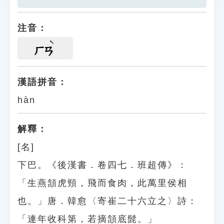
注音：
ㄏㄢ
漢語拼音：
hàn
解釋：
[名]
下巴。《後漢書．卷四七．班超傳》：
「生燕頷虎頸，飛而食肉，此萬里侯相
也。」唐．韓愈〈寄崔二十六立之〉詩：
「連年收科第，若摘頷底髭。」