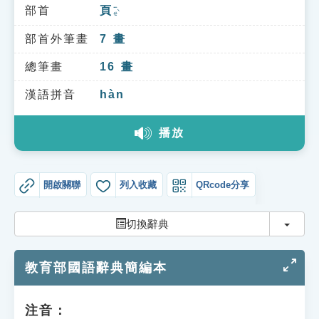
索引選單
部首
頁
ㄧㄝˋ
知識索引
部首外筆畫
7
畫
單字索引
總筆畫
16
畫
生命大百科索引
漢語拼音
hàn
播放
遊戲專區
教學應用
開啟關聯
列入收藏
QRcode分享
貓頭鷹博士
切換
切換辭典
教育部國語辭典簡編本
注音：