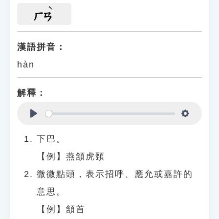
ㄏㄢ
漢語拼音：
hàn
解釋：
Play
Settings
下巴。
【例】燕頷虎頸
微微點頭，表示招呼、應允或嘉許的
意思。
【例】頷首