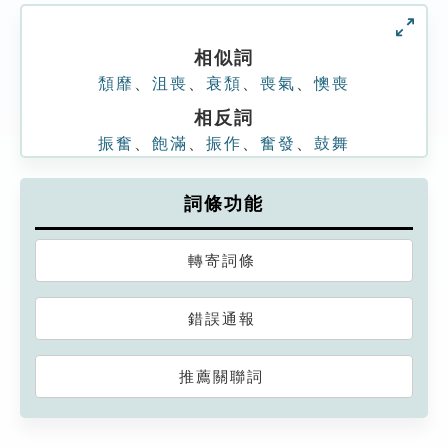
相似詞
頹靡
、
沮喪
、
衰頹
、
喪氣
、
懊喪
相反詞
振奮
、
飽滿
、
振作
、
奮發
、
鼓舞
詞條功能
轉寄詞條
錯誤通報
推薦關聯詞