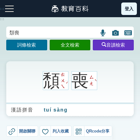
跳
登入
:::
到
主
:::
要
內
語
圖
開
容
注音索引圖示
筆畫索引圖示
部首索引表圖示
言
片
啟
詞條檢索
全文檢索
音讀檢索
搜
搜
鍵
尋
尋
盤
圖
圖
圖
示
示
示
頹
喪
ㄊ
ㄙ
ㄨ
ˋ
ˊ
ㄤ
ㄟ
網站導覽
漢語拼音
tuí sàng
生字詞彙表
成語故事
開啟關聯
列入收藏
QRcode分享