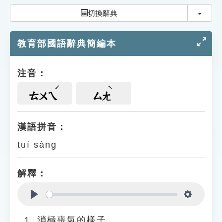
索引選單
切換
切換辭典
知識索引
教育部國語辭典簡編本
單字索引
生命大百科索引
注音：
遊戲專區
ㄊㄨㄟ
ㄙㄤ
教學應用
漢語拼音：
tuí sàng
貓頭鷹博士
解釋：
Play
Settings
消極喪氣的樣子。