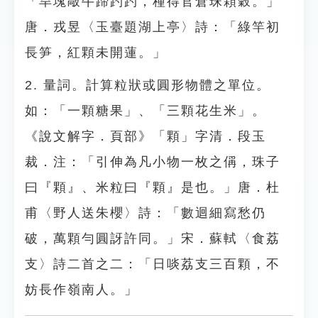
「旱塊敲牛蹄趵趵，種得官倉珠顆穀。」
唐．戎昱〈玉臺題湖上亭〉詩：「綠竿初
長笋，紅顆未開蓮。」
2. 量詞。計算粒狀或圓形物體之單位。
如：「一顆糖果」、「三顆花生米」。
《說文解字．頁部》「顆」字清．段玉
裁．注：「引伸為凡小物一枚之偁，珠子
曰『顆』、米粒曰『顆』是也。」唐．杜
甫〈野人送朱櫻〉詩：「數迴細寫愁仍
破，萬顆勻圓訝許同。」宋．蘇軾〈食荔
支〉詩二首之二：「日啖荔支三百顆，不
妨長作嶺南人。」