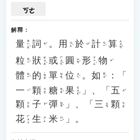
ㄎㄜ
解釋：
量
詞
。
用
於
計
算
ㄌㄧㄤˋ
ㄙㄨㄢˋ
ㄩㄥˋ
ㄐㄧˋ
ㄘˊ
ㄩˊ
粒
狀
或
圓
形
物
ㄓㄨㄤˋ
ㄏㄨㄛˋ
ㄒㄧㄥˊ
ㄌㄧˋ
ㄩㄢˊ
ㄨˋ
體
的
單
位
。
如
：「
˙ㄉㄜ
ㄊㄧˇ
ㄨㄟˋ
ㄖㄨˊ
ㄉㄢ
一
顆
糖
果
」、「
五
ㄍㄨㄛˇ
ㄊㄤˊ
ㄎㄜ
ㄧˋ
ㄨˇ
顆
子
彈
」、「
三
顆
ㄉㄢˋ
ㄎㄜ
ㄙㄢ
ㄎㄜ
ㄗˇ
花
生
米
」。
ㄏㄨㄚ
ㄇㄧˇ
ㄕㄥ