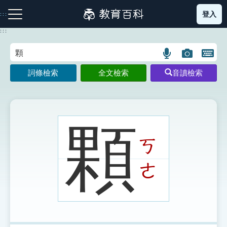
跳
登入
:::
到
主
:::
要
內
語
圖
開
容
注音索引圖示
筆畫索引圖示
部首索引表圖示
言
片
啟
詞條檢索
全文檢索
音讀檢索
搜
搜
鍵
尋
尋
盤
圖
圖
圖
示
示
示
顆
ㄎ
網站導覽
ㄜ
生字詞彙表
成語故事