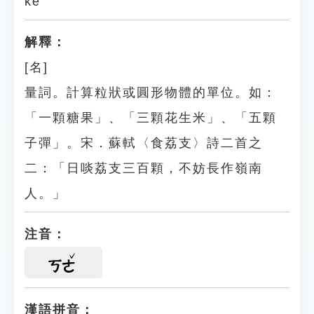
kē
解釋：
[名]
量詞。計算粒狀或圓形物體的單位。如：
「一顆糖果」、「三顆花生米」、「五顆
子彈」。宋．蘇軾〈食荔支〉詩二首之
二：「日啖荔支三百顆，不妨長作嶺南
人。」
注音：
ㄎㄜ
漢語拼音：