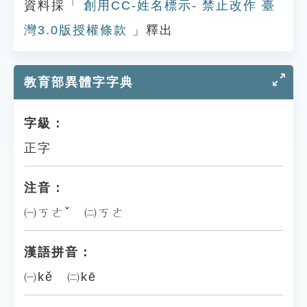
資料採「
創用CC-姓名標示- 禁止改作 臺
灣3.0版授權條款
」釋出
教育部異體字字典
字級：
正字
注音：
㈠ㄎㄜˇ ㈡ㄎㄜ
漢語拼音：
㈠kě ㈡kē