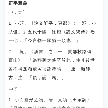
正字釋義：
㈠ㄎㄜˇ
1. 小頭。《說文解字．頁部》：「顆，小
頭也。」五代十國．徐鍇《說文繫傳》卷
一七：「今言物一顆猶一頭也。」
2. 土塊。《漢書．卷五一．賈鄒枚路傳．
賈山》：「為葬薶之侈至於此，使其後世
曾不得蓬顆蔽塚而託葬焉。」唐．顏師
古．注：「顆，謂土塊。」
㈡ㄎㄜ
1. 小而圓形之物。唐．元稹〈田家詞〉：