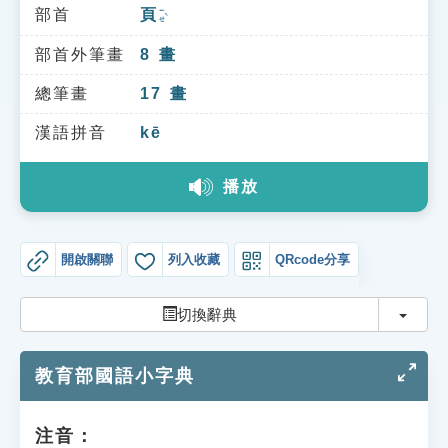
索引選單
部首
頁
ㄧㄝˋ
知識索引
部首外筆畫
8
畫
單字索引
總筆畫
17
畫
生命大百科索引
漢語拼音
kē
播放
遊戲專區
教學應用
開啟關聯
列入收藏
QRcode分享
貓頭鷹博士
切換
切換辭典
教育部國語小字典
注音：