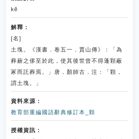
kě
解釋：
[名]
土塊。《漢書．卷五一．賈山傳》：「為
葬薶之侈至於此，使其後世曾不得蓬顆蔽
冢而託葬焉。」唐．顏師古．注：「顆，
謂土塊。」
資料來源：
教育部重編國語辭典修訂本_顆
授權資訊：