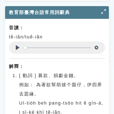
索引選單
教育部臺灣台語常用詞辭典
知識索引
單字索引
音讀：
生命大百科索引
tê-iân/tuê-iân
遊戲專區
Play
Settings
教學應用
解釋：
貓頭鷹博士
[
動詞
]
募款、捐獻金錢。
例如：
為著欲幫助彼个囡仔，伊四界
去題緣。
Uī-tio̍h beh pang-tsōo hit ê gín-á,
i sì-kè khì tê-iân.