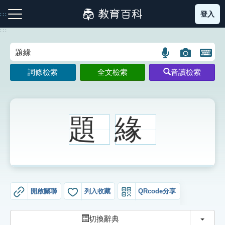
跳
登入
:::
到
主
:::
要
內
語
圖
開
容
注音索引圖示
筆畫索引圖示
部首索引表圖示
言
片
啟
詞條檢索
全文檢索
音讀檢索
搜
搜
鍵
尋
尋
盤
圖
圖
圖
示
示
示
題
緣
網站導覽
生字詞彙表
開啟關聯
列入收藏
QRcode分享
成語故事
切換
切換辭典