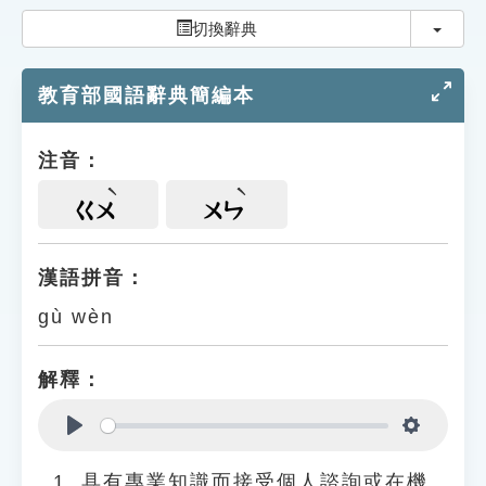
索引選單
切換
切換辭典
知識索引
教育部國語辭典簡編本
單字索引
生命大百科索引
注音：
遊戲專區
ㄍㄨ
ㄨㄣ
教學應用
漢語拼音：
gù wèn
貓頭鷹博士
解釋：
Play
Settings
具有專業知識而接受個人諮詢或在機