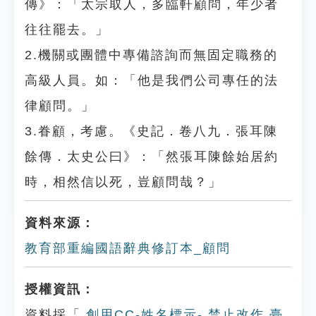
傳》：「太宗取人，多臨軒顧問，年少者
往往罷去。」
2.機關或團體中專備諮詢而無固定職務的
高級人員。如：「他是我們公司專任的法
律顧問。」
3.眷顧，考慮。《史記．卷八九．張耳陳
餘傳．太史公曰》：「然張耳陳餘始居約
時，相然信以死，豈顧問哉？」
資料來源：
教育部重編國語辭典修訂本_顧問
授權資訊：
資料採「
創用CC-姓名標示- 禁止改作 臺