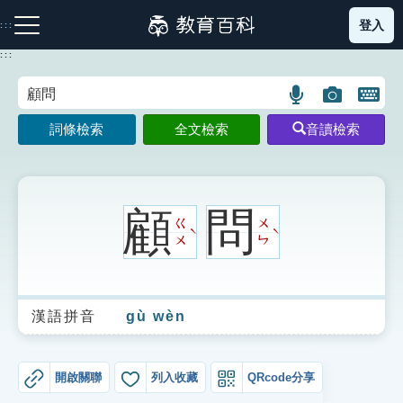
跳
登入
:::
到
主
:::
要
內
語
圖
開
容
注音索引圖示
筆畫索引圖示
部首索引表圖示
言
片
啟
詞條檢索
全文檢索
音讀檢索
搜
搜
鍵
尋
尋
盤
圖
圖
圖
示
示
示
顧
問
ㄍ
ㄨ
ˋ
ˋ
ㄨ
ㄣ
網站導覽
漢語拼音
gù wèn
生字詞彙表
成語故事
開啟關聯
列入收藏
QRcode分享