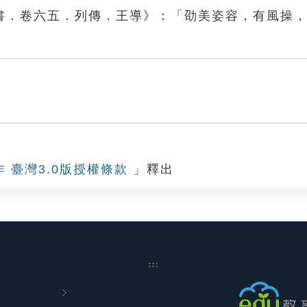
書．卷六五．列傳．王導》：「劭美姿容，有風操
作 臺灣3.0版授權條款
」釋出
:::