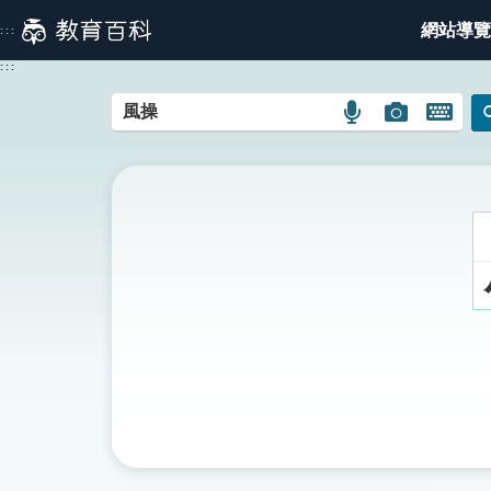
跳
網站導覽
:::
到
主
:::
要
內
語
圖
開
容
言
片
啟
搜
搜
鍵
尋
尋
盤
圖
圖
圖
示
示
示