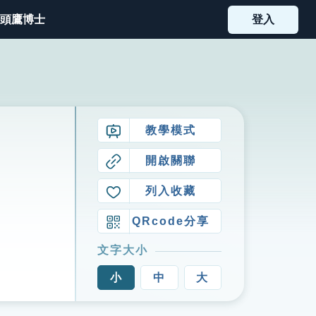
頭鷹博士
登入
教學模式
開啟關聯
列入收藏
QRcode分享
文字大小
小
中
大