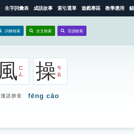
生字詞彙表
成語故事
索引選單
遊戲專區
教學應用
貓
詞條檢索
全文檢索
音讀檢索
風
操
ㄈ
ㄘ
ㄥ
ㄠ
fēng cāo
漢語拼音