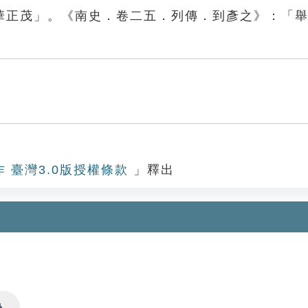
華正茂」。《南史．卷二五．列傳．到彥之》：「
作 臺灣3.0版授權條款
」釋出