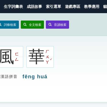
生字詞彙表
成語故事
索引選單
遊戲專區
教學應用
貓
詞條檢索
全文檢索
音讀檢索
風
華
ㄏ
ㄈ
ㄨ
ˊ
ㄥ
ㄚ
fēng huá
漢語拼音