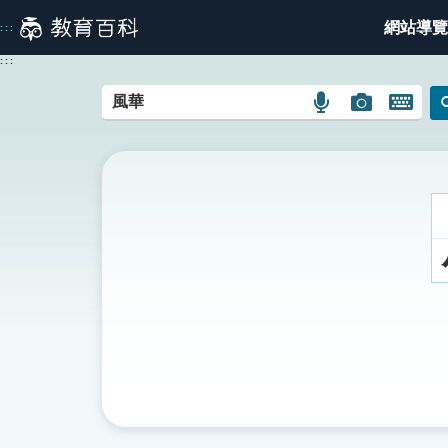
跳
網站導覽
:::
到
主
:::
要
內
語
圖
開
容
言
片
啟
搜
搜
鍵
尋
尋
盤
圖
圖
圖
示
示
示