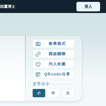
頭鷹博士
登入
教學模式
開啟關聯
列入收藏
QRcode分享
文字大小
小
中
大