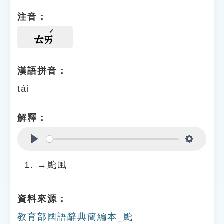
注音：
ㄊㄞ
漢語拼音：
tái
解釋：
Play
Settings
→颱風
資料來源：
教育部國語辭典簡編本_颱