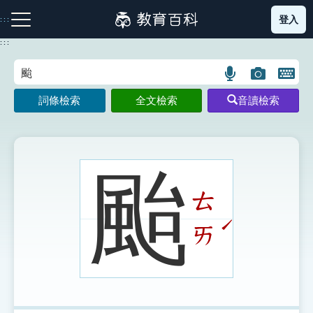
跳
登入
:::
到
主
:::
要
內
語
圖
開
容
注音索引圖示
筆畫索引圖示
部首索引表圖示
言
片
啟
詞條檢索
全文檢索
音讀檢索
搜
搜
鍵
尋
尋
盤
圖
圖
圖
示
示
示
颱
ㄊ
網站導覽
ˊ
ㄞ
生字詞彙表
成語故事