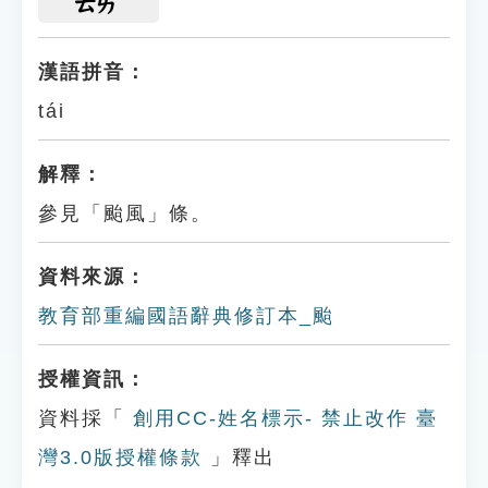
ㄊㄞ
漢語拼音：
tái
解釋：
參見「颱風」條。
資料來源：
教育部重編國語辭典修訂本_颱
授權資訊：
資料採「
創用CC-姓名標示- 禁止改作 臺
灣3.0版授權條款
」釋出