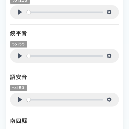
toi113
Play
Settings
饒平音
toi55
Play
Settings
詔安音
tai53
Play
Settings
南四縣