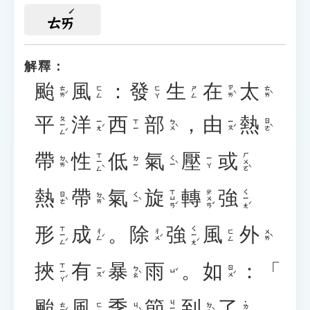
ㄊㄞ
解釋：
颱
風
：
發
生
在
太
ㄊㄞˊ
ㄗㄞˋ
ㄊㄞˋ
ㄈㄥ
ㄈㄚ
ㄕㄥ
平
洋
西
部
，
由
熱
ㄆㄧㄥˊ
ㄧㄤˊ
ㄅㄨˋ
ㄧㄡˊ
ㄖㄜˋ
ㄒㄧ
帶
性
低
氣
壓
或
ㄒㄧㄥˋ
ㄏㄨㄛˋ
ㄉㄞˋ
ㄑㄧˋ
ㄉㄧ
ㄧㄚ
熱
帶
氣
旋
轉
強
ㄒㄩㄢˊ
ㄓㄨㄢˇ
ㄑㄧㄤˊ
ㄖㄜˋ
ㄉㄞˋ
ㄑㄧˋ
形
成
。
除
強
風
外
ㄒㄧㄥˊ
ㄑㄧㄤˊ
ㄔㄥˊ
ㄔㄨˊ
ㄨㄞˋ
ㄈㄥ
挾
有
暴
雨
。
如
：「
ㄒㄧㄚˊ
ㄧㄡˇ
ㄅㄠˋ
ㄖㄨˊ
ㄩˇ
颱
風
季
節
到
了
，
ㄐㄧㄝˊ
˙ㄌㄜ
ㄊㄞˊ
ㄐㄧˋ
ㄉㄠˋ
ㄈㄥ