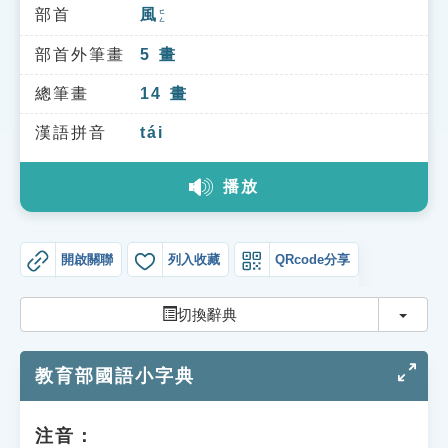
索引選單
部首
風
ㄈㄥ
知識索引
部首外筆畫
5
畫
單字索引
總筆畫
14
畫
生命大百科索引
漢語拼音
tái
播放
遊戲專區
教學應用
開啟關聯
列入收藏
QRcode分享
貓頭鷹博士
切換
切換辭典
教育部國語小字典
注音：