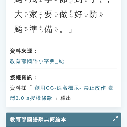
大
家
要
做
好
防
ㄗㄨㄛˋ
ㄐㄧㄚ
ㄉㄚˋ
ㄧㄠˋ
ㄏㄠˇ
ㄈㄤˊ
颱
準
備
。」
ㄓㄨㄣˇ
ㄊㄞˊ
ㄅㄟˋ
資料來源：
教育部國語小字典_颱
授權資訊：
資料採「
創用CC-姓名標示- 禁止改作 臺
灣3.0版授權條款
」釋出
教育部國語辭典簡編本