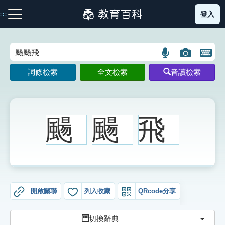
跳
登入
:::
到
主
:::
要
內
語
圖
開
容
注音索引圖示
筆畫索引圖示
部首索引表圖示
言
片
啟
詞條檢索
全文檢索
音讀檢索
搜
搜
鍵
尋
尋
盤
圖
圖
圖
示
示
示
颺
颺
飛
網站導覽
生字詞彙表
開啟關聯
列入收藏
QRcode分享
成語故事
切換
切換辭典