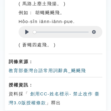
( 馬路上塵土飛揚。 )
例如：
胡蠅颺颺飛。
Hôo-sîn iānn-iānn-pue.
Play
Settings
( 蒼蠅四處飛。 )
詞條來源：
教育部臺灣台語常用詞辭典_颺颺飛
授權資訊：
資料採「
創用CC-姓名標示- 禁止改作 臺
灣3.0版授權條款
」釋出