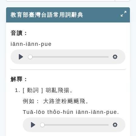
索引選單
教育部臺灣台語常用詞辭典
知識索引
單字索引
音讀：
生命大百科索引
iānn-iānn-pue
遊戲專區
Play
Settings
教學應用
解釋：
貓頭鷹博士
[
動詞
]
胡亂飛揚。
例如：
大路塗粉颺颺飛。
Tuā-lōo thôo-hún iānn-iānn-pue.
Play
Settings