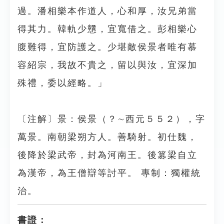
過。潘相樂本作道人，心和厚，汝兄弟當
得其力。韓軌少戇，宜寬借之。彭相樂心
腹難得，宜防護之。少堪敵侯景者唯有慕
容紹宗，我故不貴之，留以與汝，宜深加
殊禮，委以經略。」
〔注解〕景：侯景（？∼西元５５２），字
萬景。南朝梁朔方人。善騎射。初仕魏，
後降於梁武帝，封為河南王。後篡梁自立
為漢帝，為王僧辯等討平。 專制：獨權統
治。
書證：