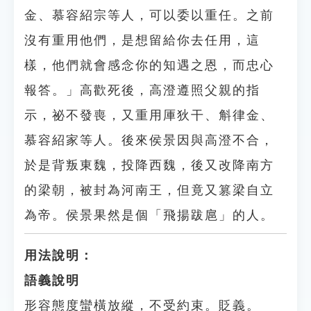
金、慕容紹宗等人，可以委以重任。之前
沒有重用他們，是想留給你去任用，這
樣，他們就會感念你的知遇之恩，而忠心
報答。」高歡死後，高澄遵照父親的指
示，祕不發喪，又重用厙狄干、斛律金、
慕容紹家等人。後來侯景因與高澄不合，
於是背叛東魏，投降西魏，後又改降南方
的梁朝，被封為河南王，但竟又篡梁自立
為帝。侯景果然是個「飛揚跋扈」的人。
用法說明：
語義說明
形容態度蠻橫放縱，不受約束。貶義。