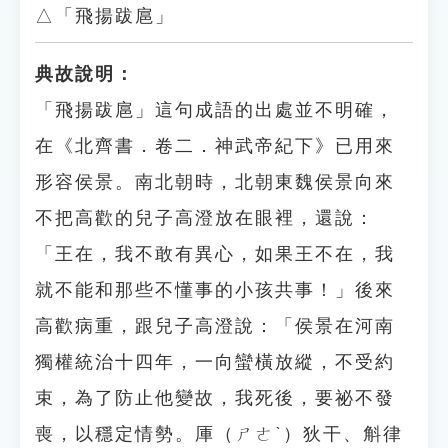
△「飛揚跋扈」
典故說明：
「飛揚跋扈」這句成語的出處並不明確，
在《北齊書．卷二．神武帝紀下》已用來
形容侯景。南北朝時，北朝東魏侯景向來
不把高歡的兒子高澄放在眼裡，還說：
「王在，我不敢有異心，如果王不在，我
就不能和那些不懂事的小孩共事！」後來
高歡病重，跟兒子高澄說：「侯景在河南
獨權統治十四年，一向蠻橫放縱，不受約
束，為了防止他變故，我死後，要祕不發
喪，以穩定情勢。厙（ㄕㄜˋ）狄干、斛律