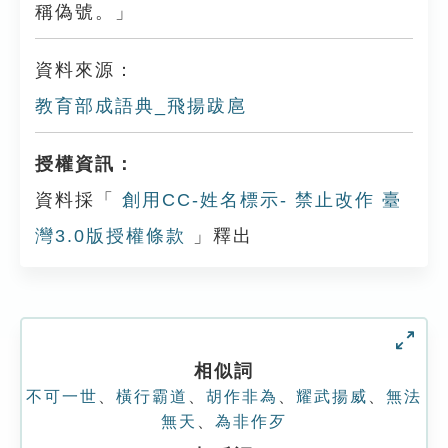
稱偽號。」
資料來源：
教育部成語典_飛揚跋扈
授權資訊：
資料採「
創用CC-姓名標示- 禁止改作 臺
灣3.0版授權條款
」釋出
相似詞
不可一世
、
橫行霸道
、
胡作非為
、
耀武揚威
、
無法
無天
、
為非作歹