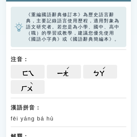
《重編國語辭典修訂本》為歷史語言辭
典，主要記錄語言使用歷程，適用對象為
語文研究者。若您是為小學、國中、高中
（職）的學習或教學，建議您優先使用
《國語小字典》或《國語辭典簡編本》。
注音：
ㄈㄟ
ㄧㄤ
ㄅㄚ
ㄏㄨ
漢語拼音：
fēi yáng bá hù
解釋：