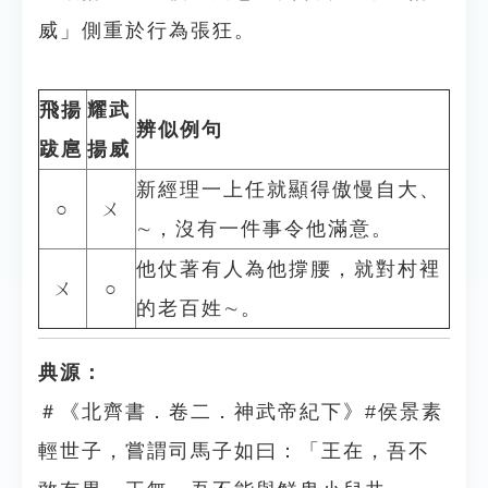
威」側重於行為張狂。
飛揚
耀武
辨似例句
跋扈
揚威
新經理一上任就顯得傲慢自大、
○
ㄨ
∼，沒有一件事令他滿意。
他仗著有人為他撐腰，就對村裡
ㄨ
○
的老百姓∼。
典源：
＃《北齊書．卷二．神武帝紀下》#侯景素
輕世子，嘗謂司馬子如曰：「王在，吾不