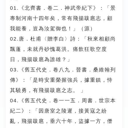
01.《北齊書．卷二．神武帝紀下》：「景
專制河南十四年矣，常有飛揚跋扈志，顧
我能養，豈為汝駕御也！」（源）
02.唐．杜甫〈贈李白〉詩：「秋來相顧尚
飄蓬，未就丹砂愧葛洪。痛飲狂歌空度
日，飛揚跋扈為誰雄？」
03.《舊五代史．卷八九．晉書．桑維翰列
傳》：「是時安重榮握強兵，據重鎮，恃
其驍勇，有飛揚跋扈之志。 」
04.《舊五代史．卷一一五．周書．世宗本
紀二》：「因唐室之陵遲，接黃寇之紛
亂，飛揚跋扈，垂六十年，盜據一方，僭