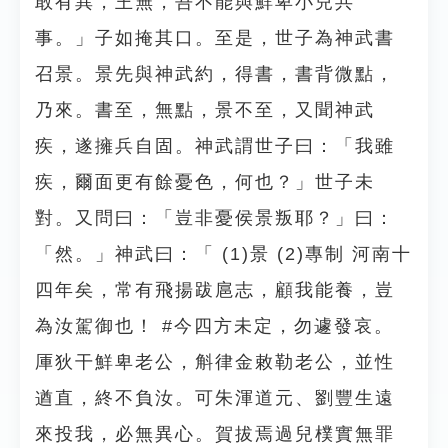
敢有異，王無，吾不能與鮮卑小兒共
事。」子如掩其口。至是，世子為神武書
召景。景先與神武約，得書，書背微點，
乃來。書至，無點，景不至，又聞神武
疾，遂擁兵自固。神武謂世子曰：「我雖
疾，爾面更有餘憂色，何也？」世子未
對。又問曰：「豈非憂侯景叛耶？」曰：
「然。」神武曰：「 (1)景 (2)專制 河南十
四年矣，常有飛揚跋扈志，顧我能養，豈
為汝駕御也！ #今四方未定，勿遽發哀。
厙狄干鮮卑老公，斛律金敕勒老公，並性
遒直，終不負汝。可朱渾道元、劉豐生遠
來投我，必無異心。賀拔焉過兒樸實無罪