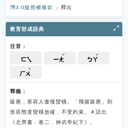
灣3.0版授權條款
」釋出
教育部成語典
注音：
ㄈㄟ
ㄧㄤ
ㄅㄚ
ㄏㄨ
釋義：
跋扈，形容人傲慢蠻橫。「飛揚跋扈」則
形容態度蠻橫放縱，不受約束。＃語出
《北齊書．卷二．神武帝紀下》。