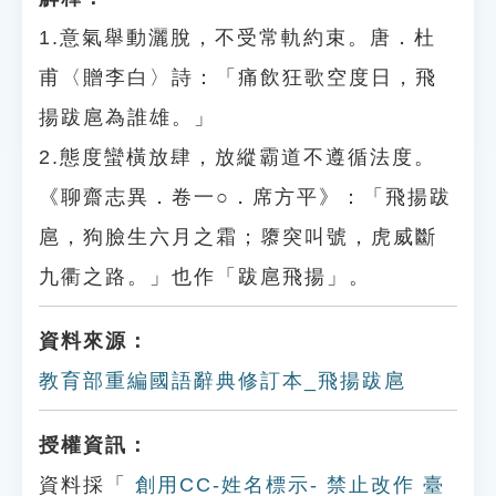
1.意氣舉動灑脫，不受常軌約束。唐．杜
甫〈贈李白〉詩：「痛飲狂歌空度日，飛
揚跋扈為誰雄。」
2.態度蠻橫放肆，放縱霸道不遵循法度。
《聊齋志異．卷一○．席方平》：「飛揚跋
扈，狗臉生六月之霜；隳突叫號，虎威斷
九衢之路。」也作「跋扈飛揚」。
資料來源：
教育部重編國語辭典修訂本_飛揚跋扈
授權資訊：
資料採「
創用CC-姓名標示- 禁止改作 臺