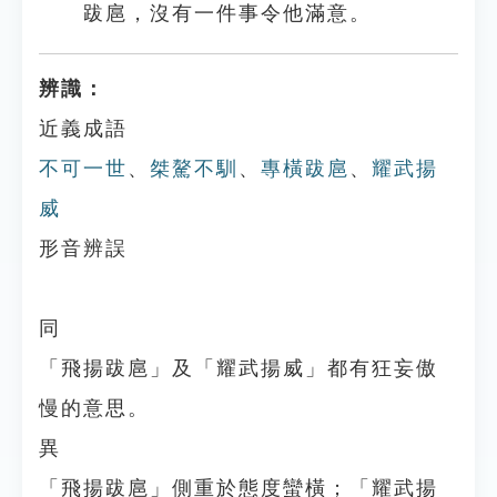
跋扈，沒有一件事令他滿意。
辨識：
近義成語
不可一世
、
桀驁不馴
、
專橫跋扈
、
耀武揚
威
形音辨誤
同
「飛揚跋扈」及「耀武揚威」都有狂妄傲
慢的意思。
異
「飛揚跋扈」側重於態度蠻橫；「耀武揚