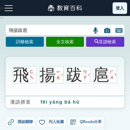
跳
登入
:::
到
主
:::
要
內
語
圖
開
容
注音索引圖示
筆畫索引圖示
部首索引表圖示
言
片
啟
詞條檢索
全文檢索
音讀檢索
搜
搜
鍵
尋
尋
盤
圖
圖
圖
示
示
示
飛
揚
跋
扈
ㄈ
ㄧ
ㄅ
ㄏ
ˊ
ˊ
ˋ
ㄟ
ㄤ
ㄚ
ㄨ
網站導覽
漢語拼音
fēi yáng bá hù
生字詞彙表
成語故事
開啟關聯
列入收藏
QRcode分享