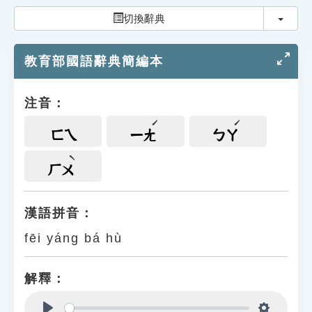
索引選單
切換
切換辭典
知識索引
教育部國語辭典簡編本
單字索引
生命大百科索引
注音：
遊戲專區
ㄈㄟ
ㄧㄤ
ㄅㄚ
教學應用
ㄏㄨ
貓頭鷹博士
漢語拼音：
fēi yáng bá hù
解釋：