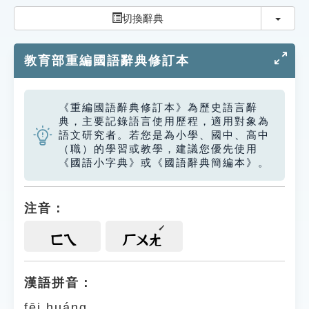
索引選單
切換
切換辭典
知識索引
教育部重編國語辭典修訂本
單字索引
生命大百科索引
《重編國語辭典修訂本》為歷史語言辭
典，主要記錄語言使用歷程，適用對象為
遊戲專區
語文研究者。若您是為小學、國中、高中
（職）的學習或教學，建議您優先使用
《國語小字典》或《國語辭典簡編本》。
教學應用
貓頭鷹博士
注音：
ㄈㄟ
ㄏㄨㄤ
漢語拼音：
fēi huáng