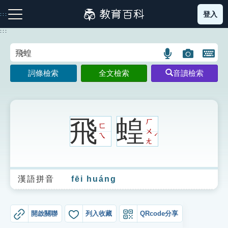
跳
登入
:::
到
主
:::
要
內
語
圖
開
容
注音索引圖示
筆畫索引圖示
部首索引表圖示
言
片
啟
詞條檢索
全文檢索
音讀檢索
搜
搜
鍵
尋
尋
盤
圖
圖
圖
示
示
示
飛
蝗
ㄏ
ㄈ
ㄨ
ˊ
ㄟ
ㄤ
網站導覽
漢語拼音
fēi huáng
生字詞彙表
成語故事
開啟關聯
列入收藏
QRcode分享