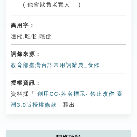
( 他會欺負老實人。 )
異用字：
噍倯,吃倯,噍傖
詞條來源：
教育部臺灣台語常用詞辭典_食倯
授權資訊：
資料採「
創用CC-姓名標示- 禁止改作 臺
灣3.0版授權條款
」釋出