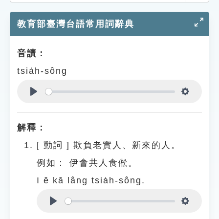
索引選單
教育部臺灣台語常用詞辭典
知識索引
單字索引
音讀：
生命大百科索引
tsia̍h-sông
遊戲專區
Play
Settings
教學應用
解釋：
貓頭鷹博士
[
動詞
]
欺負老實人、新來的人。
例如：
伊會共人食倯。
I ē kā lâng tsia̍h-sông.
Play
Settings