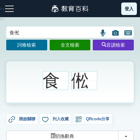
跳
登入
:::
到
主
:::
要
內
語
圖
開
容
注音索引圖示
筆畫索引圖示
部首索引表圖示
言
片
啟
詞條檢索
全文檢索
音讀檢索
搜
搜
鍵
尋
尋
盤
圖
圖
圖
示
示
示
食
倯
網站導覽
生字詞彙表
開啟關聯
列入收藏
QRcode分享
成語故事
切換
切換辭典