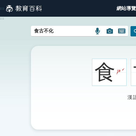
跳
網站導覽
:::
到
主
:::
要
內
語
圖
開
容
言
片
啟
搜
搜
鍵
尋
尋
盤
圖
圖
圖
食
示
示
示
ˊ
ㄕ
漢