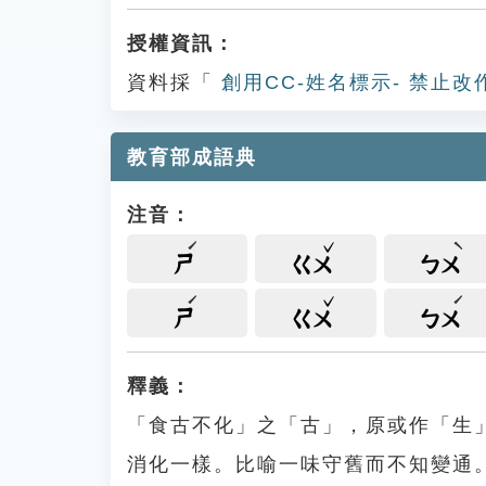
授權資訊：
資料採「
創用CC-姓名標示- 禁止改
教育部成語典
注音：
ㄕ
ㄍㄨ
ㄅㄨ
ㄕ
ㄍㄨ
ㄅㄨ
釋義：
「食古不化」之「古」，原或作「生
消化一樣。比喻一味守舊而不知變通