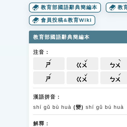
教育部國語辭典簡編本
教
會員投稿&教育Wiki
教育部國語辭典簡編本
注音：
ㄕ
ㄍㄨ
ㄅㄨ
ㄕ
ㄍㄨ
ㄅㄨ
漢語拼音：
shí gǔ bù huà
(變)
shí gǔ bú huà
解釋：