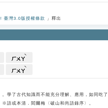
作 臺灣3.0版授權條款
」釋出
ㄏㄨㄚ
ㄏㄨㄚ
」。學了古代知識而不能充分理解、應用，如同吃
。※語或本清．閻爾梅〈破山和尚語錄序〉。