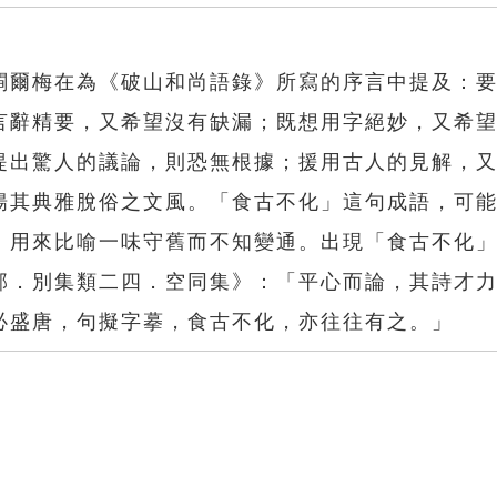
閰爾梅在為《破山和尚語錄》所寫的序言中提及：
言辭精要，又希望沒有缺漏；既想用字絕妙，又希
提出驚人的議論，則恐無根據；援用古人的見解，
揚其典雅脫俗之文風。「食古不化」這句成語，可
，用來比喻一味守舊而不知變通。出現「食古不化
部．別集類二四．空同集》：「平心而論，其詩才
必盛唐，句擬字摹，食古不化，亦往往有之。」