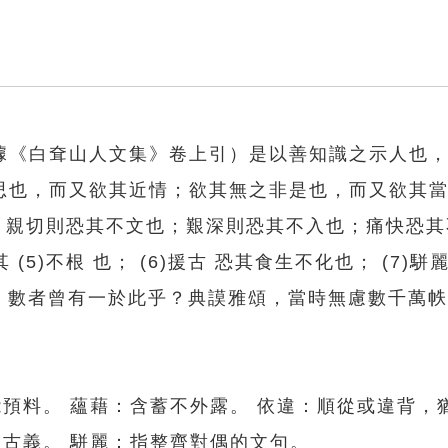
據《白耷山人文集》卷上引）是以善知識之示人也
思也，而又欲其近情；欲其無之非是也，而又欲其
測 。親切則恐其不文也；艱深則恐其不入也；痛快恐其不
 (5)不根 也； (6)援古 恐其食生不化也； (7)駢
之，數者曾有一於此乎？典謨雅頌，當時無慮數千萬
能預料。 蘊藉：含蓄不外露。 依違：順從或違背，
用古義。 駢麗：指整齊對偶的文句。