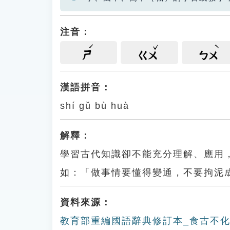
注音：
ㄕ
ㄍㄨ
ㄅㄨ
漢語拼音：
shí gǔ bù huà
解釋：
學習古代知識卻不能充分理解、應用
如：「做事情要懂得變通，不要拘泥
資料來源：
教育部重編國語辭典修訂本_食古不