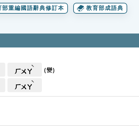
育部重編國語辭典修訂本
教育部成語典
(變)
ㄏㄨㄚ
ㄏㄨㄚ