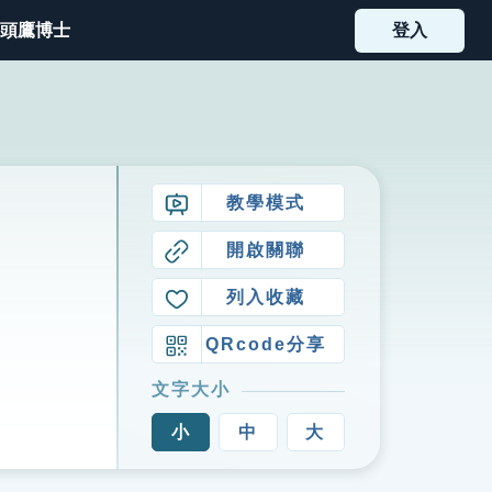
頭鷹博士
登入
教學模式
開啟關聯
列入收藏
QRcode分享
文字大小
小
中
大