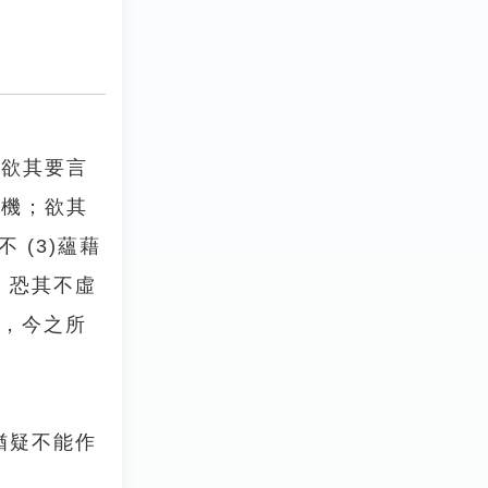
，欲其要言
當機；欲其
 (3)蘊藉
麗 恐其不虛
帙，今之所
猶疑不能作