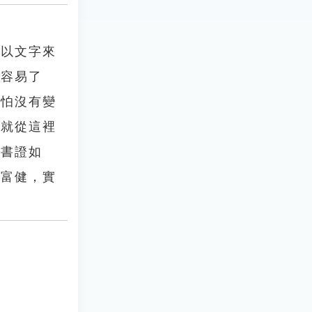
要以文字來
望容易了
又怕沒有變
能就從這裡
」書證如
力富健，實