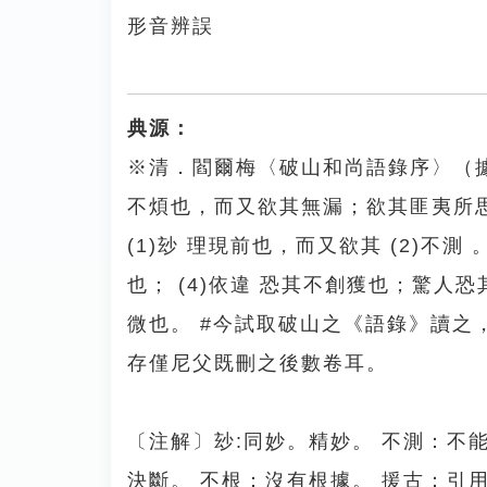
形音辨誤
典源：
※清．閻爾梅〈破山和尚語錄序〉（
不煩也，而又欲其無漏；欲其匪夷所
(1)玅 理現前也，而又欲其 (2)不
也； (4)依違 恐其不創獲也；驚人恐其
微也。 #今試取破山之《語錄》讀
存僅尼父既刪之後數卷耳。
〔注解〕玅:同妙。精妙。 不測：不
決斷。 不根：沒有根據。 援古：引