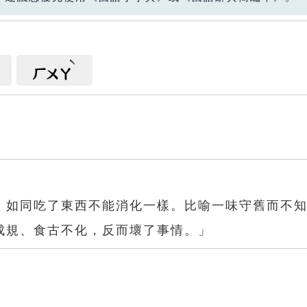
ㄏㄨㄚ
，如同吃了東西不能消化一樣。比喻一味守舊而不
成規、食古不化，反而壞了事情。」
化