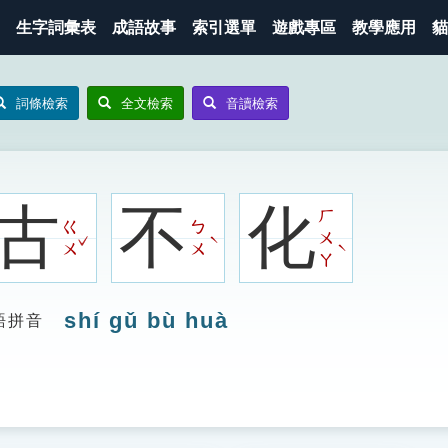
生字詞彙表
成語故事
索引選單
遊戲專區
教學應用
貓
詞條檢索
全文檢索
音讀檢索
古
不
化
ㄏ
ㄍ
ㄅ
ㄨ
ˇ
ˋ
ˋ
ㄨ
ㄨ
ㄚ
shí gǔ bù huà
語拼音