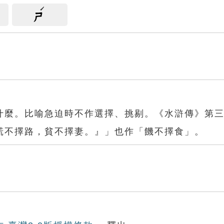
ㄕ
什麼。比喻急迫時不作選擇、挑剔。《水滸傳》第
慌不擇路，貧不擇妻。』」也作「饑不擇食」。
食