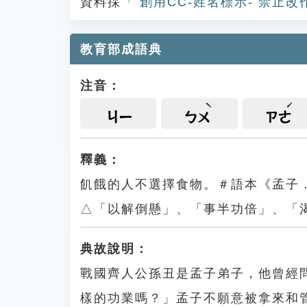
資料採「
創用CC-姓名標示- 禁止改
教育部成語典
注音：
ㄐㄧ
ㄅㄨ
ㄗㄜ
釋義：
飢餓的人不選擇食物。＃語本《孟子
△「以解倒懸」、「事半功倍」、「
典故說明：
戰國齊人公孫丑是孟子弟子，他曾經
樣的功業嗎？」孟子不願意被拿來和