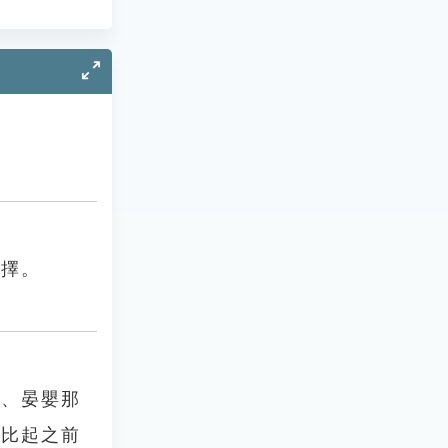
選擇。
仲、晏嬰那
。比起之前