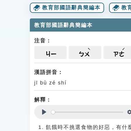
教育部國語辭典簡編本
教
教育部國語辭典簡編本
注音：
ㄐㄧ
ㄅㄨ
ㄗㄜ
漢語拼音：
jī bù zé shí
解釋：
Play
飢餓時不挑選食物的好惡，有什