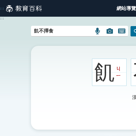
跳
網站導覽
:::
到
主
:::
要
內
語
圖
開
容
言
片
啟
搜
搜
鍵
尋
尋
盤
圖
圖
圖
飢
示
示
示
ㄐ
ㄧ