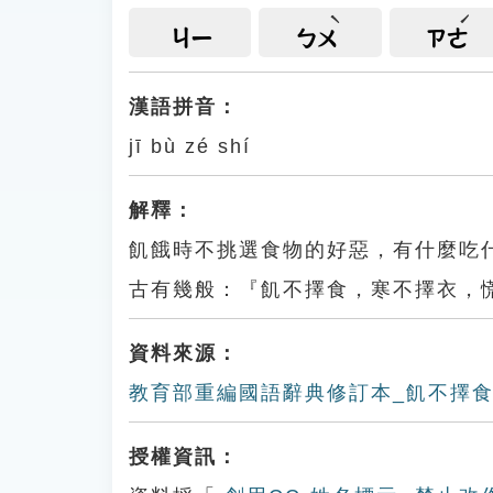
ㄐㄧ
ㄅㄨ
ㄗㄜ
漢語拼音：
jī bù zé shí
解釋：
飢餓時不挑選食物的好惡，有什麼吃
古有幾般：『飢不擇食，寒不擇衣，
資料來源：
教育部重編國語辭典修訂本_飢不擇
授權資訊：