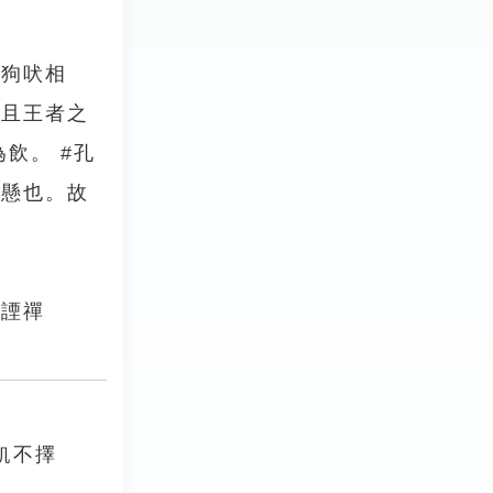
鳴狗吠相
。且王者之
飲。 #孔
倒懸也。故
洪諲禪
飢不擇