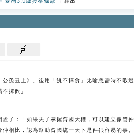
作 臺灣3.0版授權條款
」釋出
ㄕ
．公孫丑上》。後用「飢不擇食」比喻急需時不暇
渴不擇飲」
問孟子：「如果夫子掌握齊國大權，可以建立像管
管仲相比，認為幫助齊國統一天下是件很容易的事