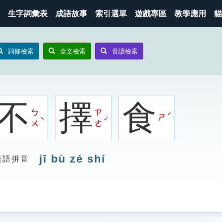
生字詞彙表
成語故事
索引選單
遊戲專區
教學應用
貓
詞條檢索
全文檢索
音讀檢索
不
擇
食
ㄅ
ㄗ
ˊ
ㄕ
ˋ
ˊ
ㄨ
ㄜ
jī bù zé shí
漢語拼音