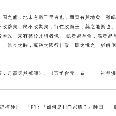
殷、周之盛，地未有過千里者也，而齊有其地矣；雞
不改辟矣，民不改聚矣，行仁政而王，莫之能禦也
虐政，未有甚於此時者也。 飢者易為食，渴者易為
。」當今之時，萬乘之國行仁政，民之悅之，猶解
。
五．丹霞天然禪師》、《五燈會元．卷一一．神鼎
洪諲禪師》：「問：『如何是和尚家風？』師曰：『