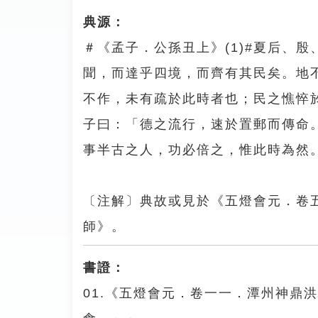
典源：
＃《孟子．公孫丑上》(1)#夏后、
聞，而達乎四境，而齊有其民矣。地
不作，未有疏於此時者也；民之憔悴於
子曰：「德之流行，速於置郵而傳命
事半古之人，功必倍之，惟此時為然
〔注解〕典故或見於《五燈會元．卷
師》。
書證：
01.《五燈會元．卷一一．潭州神鼎