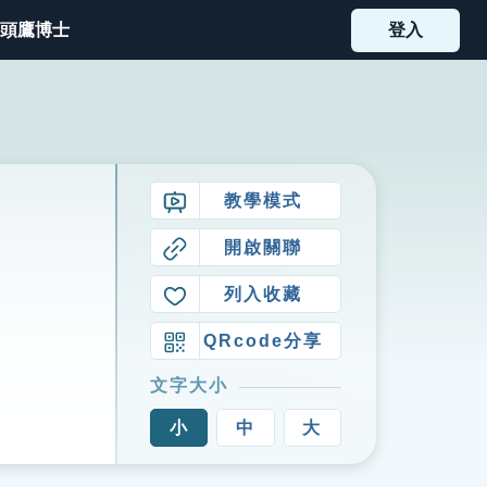
頭鷹博士
登入
教學模式
開啟關聯
列入收藏
QRcode分享
文字大小
小
中
大