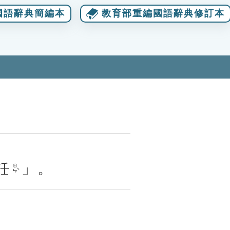
國語辭典簡編本
教育部重編國語辭典修訂本
飪
」。
ㄖㄣˋ