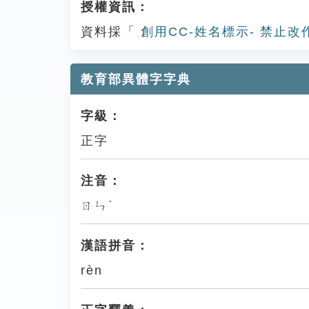
授權資訊：
資料採「
創用CC-姓名標示- 禁止改
教育部異體字字典
字級：
正字
注音：
ㄖㄣˋ
漢語拼音：
rèn