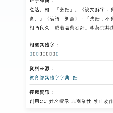
正字釋義：
煮熟。如：「烹飪」。《說文解字．
食。」《論語．鄉黨》：「失飪，不
相眄良久，咸若囓蘗吞針。李莫究其
相關異體字：
𤇲
、
𤏼
、㶵、𦜙、
餁
資料來源：
教育部異體字字典_飪
授權資訊：
創用CC-姓名標示-非商業性-禁止改作