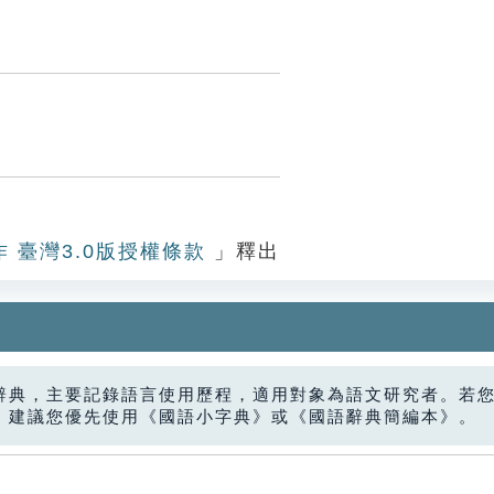
作 臺灣3.0版授權條款
」釋出
辭典，主要記錄語言使用歷程，適用對象為語文研究者。若
，建議您優先使用《國語小字典》或《國語辭典簡編本》。