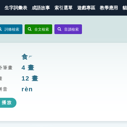
生字詞彙表
成語故事
索引選單
遊戲專區
教學應用
貓
詞條檢索
全文檢索
音讀檢索
食
ㄕˊ
4
畫
外筆畫
12
畫
畫
rèn
拼音
播放