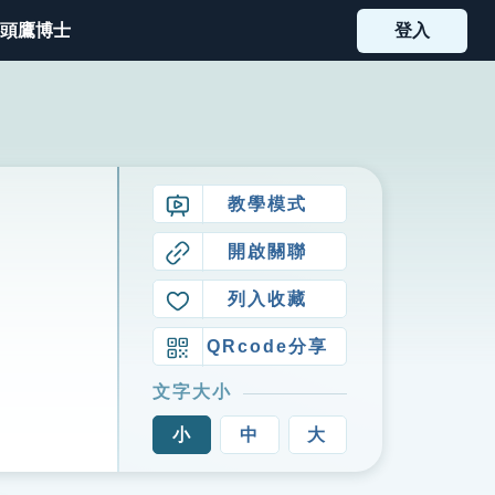
頭鷹博士
登入
教學模式
開啟關聯
列入收藏
QRcode分享
文字大小
小
中
大