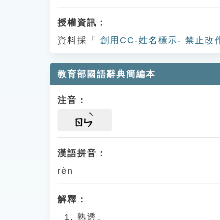
授權資訊：
資料採「
創用CC-姓名標示- 禁止改
教育部國語辭典簡編本
注音：
ㄖㄣ
漢語拼音：
rèn
解釋：
熟透。