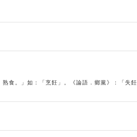
，熟食。」如：「烹飪」。《論語．鄉黨》：「失