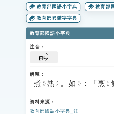
教育部國語小字典
教育部
教育部異體字字典
教育部國語小字典
注音：
ㄖㄣ
解釋：
煮
熟
。
如
：「
烹
ㄓㄨˇ
ㄕㄡˊ
ㄖㄨˊ
ㄆㄥ
資料來源：
教育部國語小字典_飪