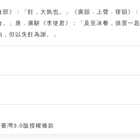
食部》：「飪，大孰也。」《廣韻．上聲．寑韻》
食。」唐．康駢《李使君》：「及至冰餐，俱置一
由，但以失飪為謝。」
臺灣3.0版授權條款