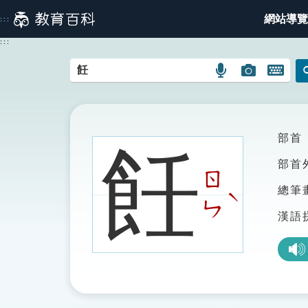
跳
網站導覽
:::
到
主
:::
要
內
語
圖
開
容
言
片
啟
搜
搜
鍵
尋
尋
盤
圖
圖
圖
部首
飪
示
示
示
部首
ㄖ
總筆
ˋ
ㄣ
漢語