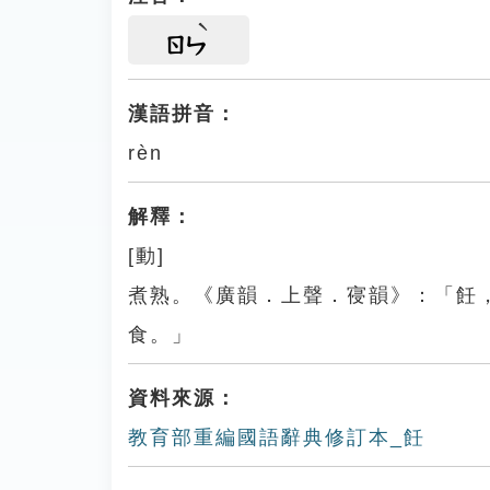
ㄖㄣ
漢語拼音：
rèn
解釋：
[動]
煮熟。《廣韻．上聲．寑韻》：「飪
食。」
資料來源：
教育部重編國語辭典修訂本_飪