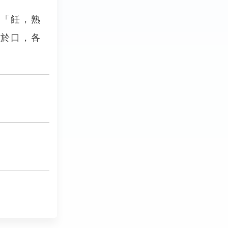
：「飪，熟
匙於口，各