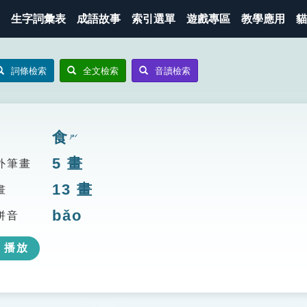
生字詞彙表
成語故事
索引選單
遊戲專區
教學應用
貓
詞條檢索
全文檢索
音讀檢索
食
ㄕˊ
5
畫
外筆畫
13
畫
畫
bǎo
拼音
播放