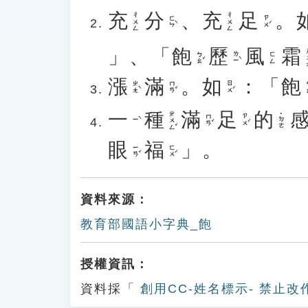
充
分
、
充
足
。
ㄔㄨㄥ
ㄔㄨㄥ
ㄈㄣˋ
ㄗㄨˊ
」、「
飽
歷
風
霜
ㄕ
ㄅㄠˇ
ㄌㄧˋ
ㄈㄥ
漲
滿
。
如
：「
飽
ㄓㄤˋ
ㄇㄢˇ
ㄖㄨˊ
ㄅ
一
種
滿
足
的
ㄓㄨㄥˇ
˙ㄉㄜ
ㄇㄢˇ
ㄗㄨˊ
ㄧˋ
眼
福
」。
ㄧㄢˇ
ㄈㄨˊ
資料來源：
教育部國語小字典_飽
授權資訊：
資料採「
創用CC-姓名標示- 禁止改