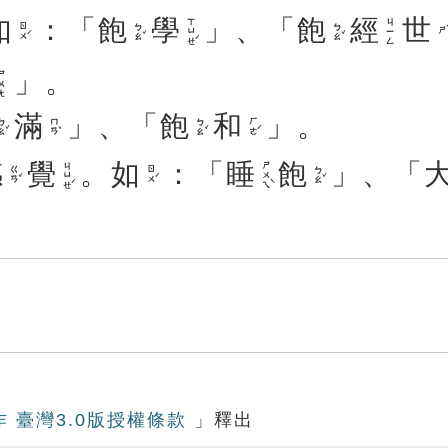
如
：「
飽
學
」、「
飽
經
世
ㄒㄩㄝˊ
ㄐㄧㄥ
ㄖㄨˊ
ㄅㄠˇ
ㄅㄠˇ
ㄕˋ
」。
ㄨㄤ
滿
」、「
飽
和
」。
ㄠˇ
ㄇㄢˇ
ㄅㄠˇ
ㄏㄜˊ
感
覺
。
如
：「
睡
飽
」、「
ㄐㄩㄝˊ
ㄕㄨㄟˋ
ㄍㄢˇ
ㄖㄨˊ
ㄅㄠˇ
作 臺灣3.0版授權條款
」釋出