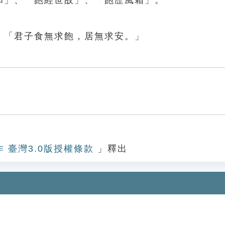
和」、「飽經世故」、「飽歷風霜」。
：「君子食無求飽，居無求安。」
作 臺灣3.0版授權條款
」釋出