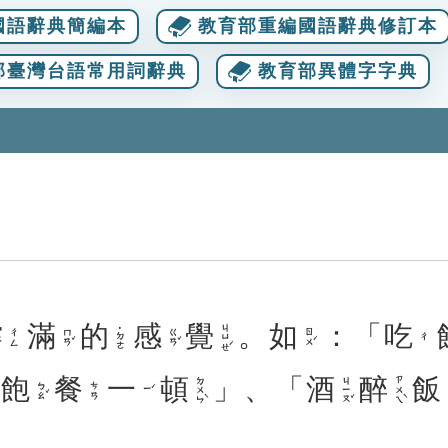
國語辭典簡編本
教育部重編國語辭典修訂本
部臺灣台語常用詞辭典
教育部異體字字典
撐
滿
的
感
覺
。
如
：「
吃
ㄐㄩㄝˊ
˙ㄉㄜ
ㄇㄢˇ
ㄍㄢˇ
ㄖㄨˊ
ㄔㄥ
ㄔ
「
飽
餐
一
頓
」、「
酒
醉
飯
ㄉㄨㄣˋ
ㄐㄧㄡˇ
ㄗㄨㄟˋ
ㄅㄠˇ
ㄘㄢ
ㄧˊ