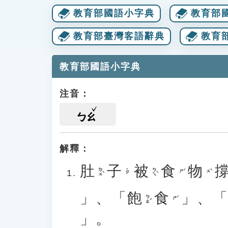
教育部國語小字典
教育部
教育部臺灣客語辭典
教育
教育部國語小字典
注音：
ㄅㄠ
解釋：
肚
子
被
食
物
ㄉㄨˋ
ㄅㄟˋ
˙ㄗ
ㄕˊ
ㄨˋ
」、「
飽
食
」、
ㄅㄠˇ
ㄕˊ
」。