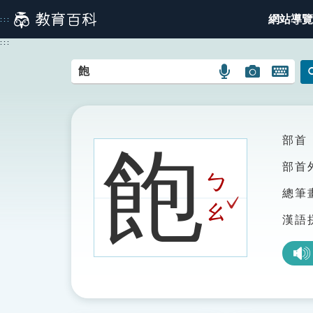
跳
網站導覽
:::
到
主
:::
要
內
語
圖
開
容
言
片
啟
搜
搜
鍵
尋
尋
盤
圖
圖
圖
部首
飽
示
示
示
部首
ㄅ
總筆
ˇ
ㄠ
漢語