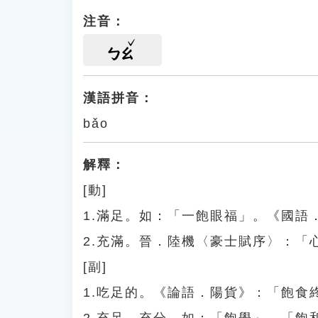
注音：
ㄅㄠ
漢語拼音：
bǎo
解釋：
[動]
1.滿足。如：「一飽眼福」。《國語
2.充滿。晉．陸機〈豪士賦序〉：「
[副]
1.吃足的。《論語．陽貨》：「飽食