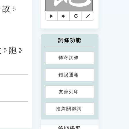
故
ㄍㄨˋ
詞條功能
大
飽
ㄉㄚˋ
ㄅㄠˇ
轉寄詞條
錯誤通報
友善列印
推薦關聯詞
筆順學習