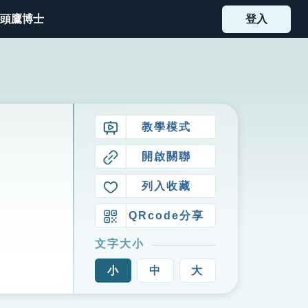
頭鷹博士
登入
教學模式
開啟關聯
列入收藏
QRcode分享
文字大小
小
中
大