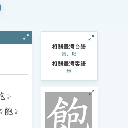
相關臺灣台語
飽
、
厭
相關臺灣客語
飽
飽
ㄅㄠˇ
飽
ㄈㄢˋ
ㄅㄠˇ