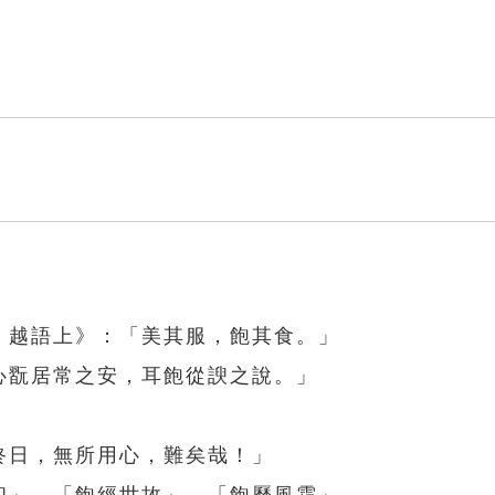
．越語上》：「美其服，飽其食。」
心翫居常之安，耳飽從諛之說。」
終日，無所用心，難矣哉！」