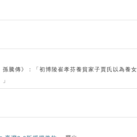
．孫騰傳》：「初博陵崔孝芬養貧家子賈氏以為養
。」