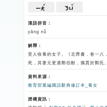
ㄧㄤ
ㄋㄩ
漢語拼音：
yǎng nǚ
解釋：
受人收養的女子。《北齊書．卷一八
死，其妻元更適鄭伯猷，攜賈於鄭氏
資料來源：
教育部重編國語辭典修訂本_養女
授權資訊：