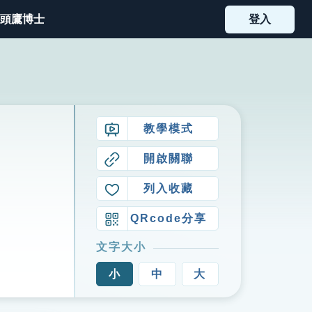
頭鷹博士
登入
教學模式
開啟關聯
列入收藏
QRcode分享
文字大小
小
中
大