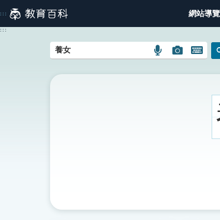
跳
網站導覽
:::
到
主
:::
要
內
語
圖
開
容
言
片
啟
搜
搜
鍵
尋
尋
盤
圖
圖
圖
示
示
示