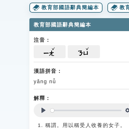
教育部國語辭典簡編本
教
教育部國語辭典簡編本
注音：
ㄧㄤ
ㄋㄩ
漢語拼音：
yǎng nǚ
解釋：
Play
稱謂。用以稱受人收養的女子。