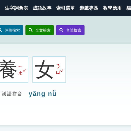
生字詞彙表
成語故事
索引選單
遊戲專區
教學應用
貓
詞條檢索
全文檢索
音讀檢索
養
女
ㄧ
ㄋ
ˇ
ˇ
ㄤ
ㄩ
yǎng nǚ
漢語拼音