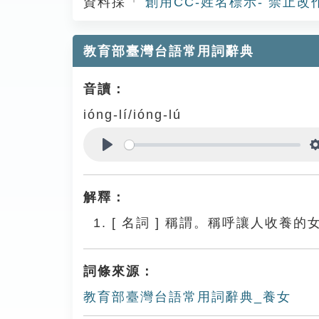
資料採「
創用CC-姓名標示- 禁止改
教育部臺灣台語常用詞辭典
音讀：
ióng-lí/ióng-lú
Play
解釋：
[
名詞
]
稱謂。稱呼讓人收養的
詞條來源：
教育部臺灣台語常用詞辭典_養女