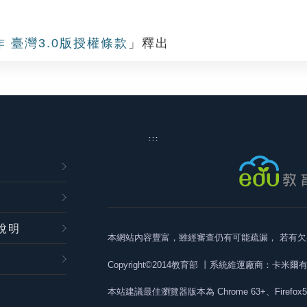
作 臺灣3.0版授權條款
」釋出
:::
說明
本網站內容豐富，雖經審查仍有可能疏漏，
若有欠
Copyright©2014教育部
丨系統維運廠商：卡米爾
本站建議最佳瀏覽器版本為
Chrome 63+、Firefox