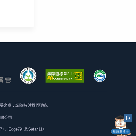
妥之處，請隨時與我們聯絡。
有限公司
57+、Edge79+及Safari11+
貓頭鷹博士