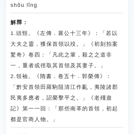
shǒu lǐng
解釋：
1.頭頸。《左傳．襄公十三年》：「若以
大夫之靈，獲保首領以歿。」《初刻拍案
驚奇》卷四：「凡此之輩，殺之之道非
一，重者或徑取其首領及其妻子。」
2.領袖。《隋書．卷五十．郭榮傳》：
「黔安首領田羅駒阻清江作亂，夷陵諸郡
民夷多應者，詔榮擊平之。」《老殘遊
記》第一一回：「那些南革的首領，初起
都是官商人物。」