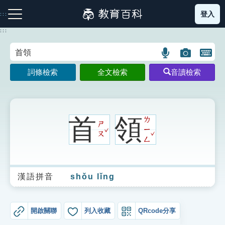
跳
登入
:::
到
主
:::
要
內
語
圖
開
容
注音索引圖示
筆畫索引圖示
部首索引表圖示
言
片
啟
詞條檢索
全文檢索
音讀檢索
搜
搜
鍵
尋
尋
盤
圖
圖
圖
示
示
示
首
領
ㄌ
ㄕ
ˇ
ㄧ
ˇ
ㄡ
ㄥ
網站導覽
漢語拼音
shǒu lǐng
生字詞彙表
成語故事
開啟關聯
列入收藏
QRcode分享