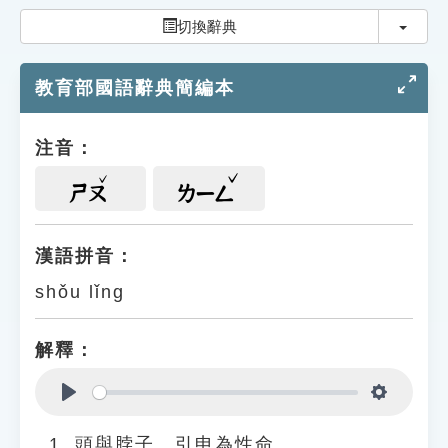
索引選單
切換
切換辭典
知識索引
教育部國語辭典簡編本
單字索引
生命大百科索引
注音：
遊戲專區
ㄕㄡ
ㄌㄧㄥ
教學應用
漢語拼音：
shǒu lǐng
貓頭鷹博士
解釋：
Play
Settings
頭與脖子。引申為性命。