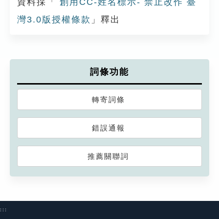
資料採「
創用CC-姓名標示- 禁止改作 臺
灣3.0版授權條款
」釋出
詞條功能
轉寄詞條
錯誤通報
推薦關聯詞
:::