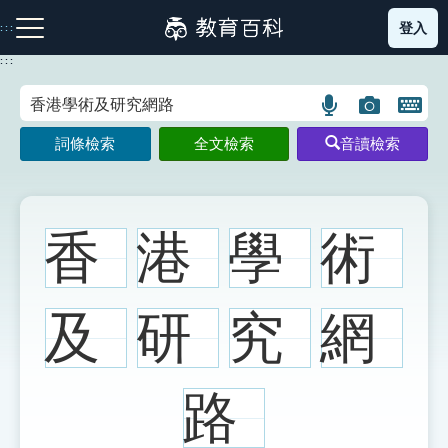
跳
登入
:::
到
主
:::
要
內
語
圖
開
容
注音索引圖示
筆畫索引圖示
部首索引表圖示
言
片
啟
詞條檢索
全文檢索
音讀檢索
搜
搜
鍵
尋
尋
盤
圖
圖
圖
示
示
示
香
港
學
術
網站導覽
及
研
究
網
生字詞彙表
路
成語故事