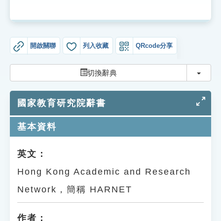
索引選單
知識索引
單字索引
開啟關聯
列入收藏
QRcode分享
生命大百科索引
切換
切換辭典
遊戲專區
國家教育研究院辭書
教學應用
基本資料
貓頭鷹博士
英文：
Hong Kong Academic and Research
Network，簡稱 HARNET
作者：