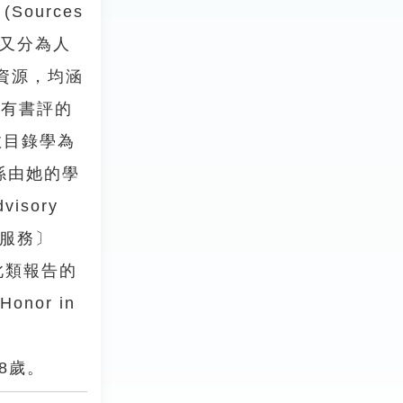
ources
後者又分為人
資源，均涵
含有書評的
她教目錄學為
係由她的學
isory
錄學服務〕
提供此類報告的
nor in
8歲。