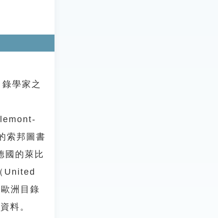
目錄學家之
mont-
學的索邦圖書
曾赴德國的萊比
nited
O）有關歐洲目錄
關資料。