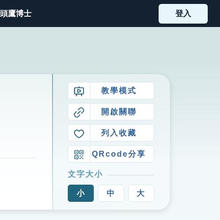
頭鷹博士
登入
教學模式
開啟關聯
列入收藏
QRcode分享
文字大小
小
中
大