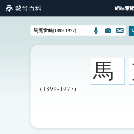
跳
網站導覽
:::
到
主
:::
要
內
語
圖
開
容
言
片
啟
搜
搜
鍵
尋
尋
盤
圖
圖
圖
馬
示
示
示
(1899-1977)