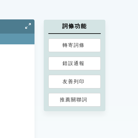
詞條功能
轉寄詞條
錯誤通報
友善列印
推薦關聯詞