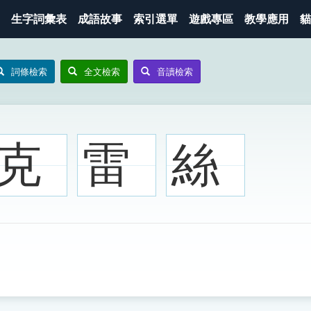
生字詞彙表
成語故事
索引選單
遊戲專區
教學應用
貓
詞條檢索
全文檢索
音讀檢索
克
雷
絲