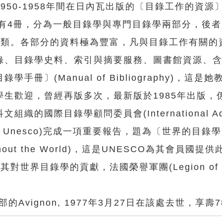
-1958年間在日內瓦出版的〔目錄工作的資源〕(S
ork)。該書共有4冊，分為一般目錄學與專門目錄學兩部分，
4類。各部分的資料極為豐富，凡與目錄工作有關的
錄、目錄學史料、索引與摘要服務、圖書館資源、
〕(Manual of Bibliography)，這是
生歡迎，曾經再版多次，最新版於1985年出版，
國際目錄學顧問委員會(International Adv
y of the Unesco)完成一項重要報告，題為〔世界的目
Throughout the World)，這是UNESCO為其會員國
界目錄學的貢獻，法國榮譽軍團(Legion of Ho
vignon, 1977年3月27日在該處去世，享壽7