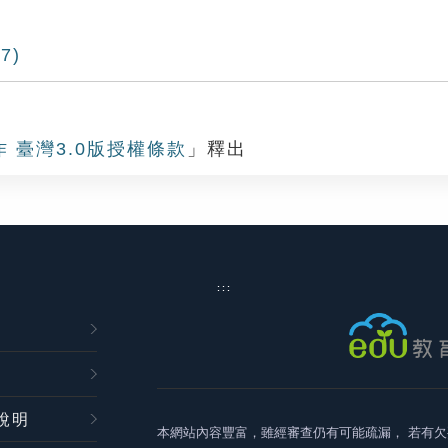
7)
作 臺灣3.0版授權條款
」釋出
:::
說明
本網站內容豐富，雖經審查仍有可能疏漏，
若有欠