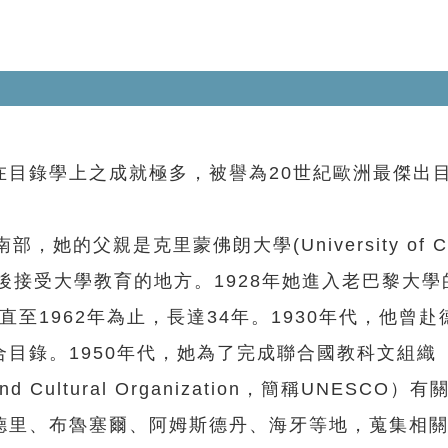
錄學上之成就極多，被譽為20世紀歐洲最傑出
的父親是克里蒙佛朗大學(University of Cle
她日後接受大學教育的地方。1928年她進入老巴黎大
nne)工作，直至1962年為止，長達34年。1930年代，他
錄。1950年代，她為了完成聯合國教科文組織（U
fic, and Cultural Organization，簡稱UNESC
德里、布魯塞爾、阿姆斯德丹、海牙等地，蒐集相