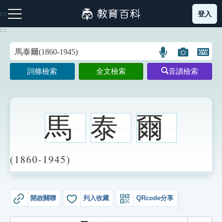
跳
登入
:::
到
主
:::
要
內
語
圖
開
容
注音索引圖示
筆畫索引圖示
部首索引表圖示
言
片
啟
詞條檢索
全文檢索
音讀檢索
搜
搜
鍵
尋
尋
盤
圖
圖
圖
示
示
示
馬
泰
爾
網站導覽
(1860-1945)
生字詞彙表
開啟關聯
列入收藏
QRcode分享
成語故事