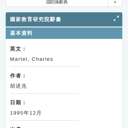
切換
切換辭典
索引選單
知識索引
國家教育研究院辭書
單字索引
基本資料
生命大百科索引
英文：
遊戲專區
Martel, Charles
教學應用
作者：
貓頭鷹博士
胡述兆
日期：
1995年12月