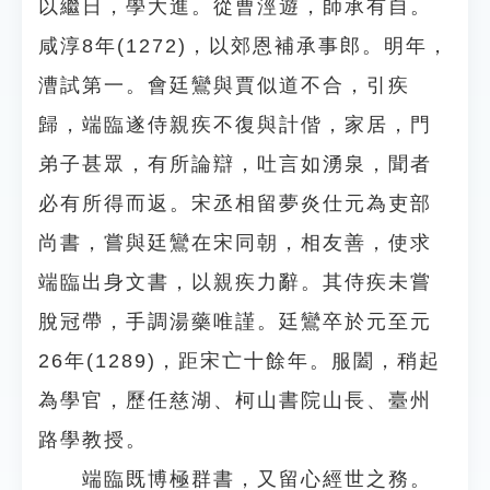
以繼日，學大進。從曹涇遊，師承有自。
咸淳8年(1272)，以郊恩補承事郎。明年，
漕試第一。會廷鸞與賈似道不合，引疾
歸，端臨遂侍親疾不復與計偕，家居，門
弟子甚眾，有所論辯，吐言如湧泉，聞者
必有所得而返。宋丞相留夢炎仕元為吏部
尚書，嘗與廷鸞在宋同朝，相友善，使求
端臨出身文書，以親疾力辭。其侍疾未嘗
脫冠帶，手調湯藥唯謹。廷鸞卒於元至元
26年(1289)，距宋亡十餘年。服闔，稍起
為學官，歷任慈湖、柯山書院山長、臺州
路學教授。
端臨既博極群書，又留心經世之務。