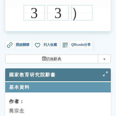
索引選單
3
3
）
知識索引
單字索引
生命大百科索引
開啟關聯
列入收藏
QRcode分享
遊戲專區
切換
切換辭典
教學應用
國家教育研究院辭書
貓頭鷹博士
基本資料
作者：
喬宗念