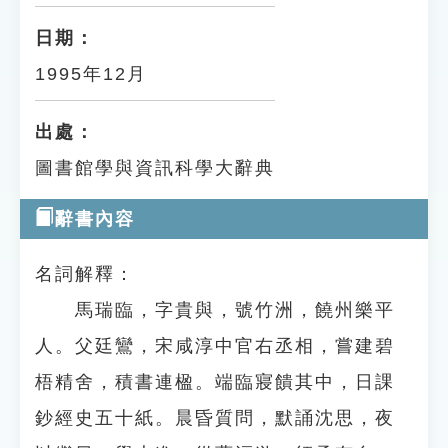
日期：
1995年12月
出處：
圖書館學與資訊科學大辭典
辭書內容
名詞解釋：
馬瑞臨，字貴與，號竹洲，饒州樂平
人。父廷鸞，宋咸淳中官右丞相，嘗建碧
梧精舍，積書連楹。端臨寢饋其中，日課
鈔經史五十紙。晨昏質問，默誦沈思，夜