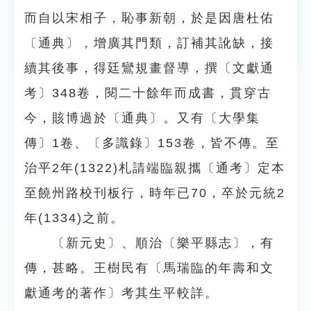
而自以宋相子，恥事新朝，於是因唐杜佑
〔通典〕，增廣其門類，訂補其訛缺，接
續其後事，得廷鸞規畫督導，撰〔文獻通
考〕348卷，閱二十餘年而成書，貫穿古
今，賅博過於〔通典〕。又有〔大學集
傳〕1卷、〔多識錄〕153卷，皆不傳。至
治平2年(1322)札請端臨親攜〔通考〕定本
至饒州路校刊板行，時年已70，卒於元統2
年(1334)之前。
〔新元史〕、順治〔樂平縣志〕，有
傳，甚略。王樹民有〔馬瑞臨的年壽和文
獻通考的著作〕考其生平較詳。