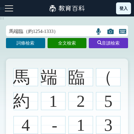
跳
登入
:::
到
主
:::
要
內
語
圖
開
容
注音索引圖示
筆畫索引圖示
部首索引表圖示
言
片
啟
詞條檢索
全文檢索
音讀檢索
搜
搜
鍵
尋
尋
盤
圖
圖
圖
示
示
示
馬
端
臨
（
網站導覽
約
1
2
5
生字詞彙表
4
-
1
3
成語故事