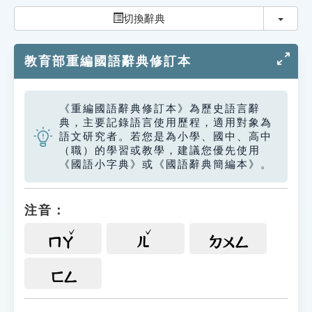
索引選單
切換
切換辭典
知識索引
教育部重編國語辭典修訂本
單字索引
生命大百科索引
《重編國語辭典修訂本》為歷史語言辭
典，主要記錄語言使用歷程，適用對象為
遊戲專區
語文研究者。若您是為小學、國中、高中
（職）的學習或教學，建議您優先使用
《國語小字典》或《國語辭典簡編本》。
教學應用
貓頭鷹博士
注音：
ㄇㄚ
ㄦ
ㄉㄨㄥ
ㄈㄥ