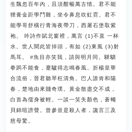
生飄忽百年內，且須酣暢萬古情。君不能
狸膏金距學鬥雞，坐令鼻息吹虹霓。君不
能學哥舒橫行青海夜帶刀，西屠石堡取紫
袍。 吟詩作賦北窗裡，萬言 (1)不直 一杯
水。世人聞此皆掉頭，有如 (2)東風 (3)射
馬耳。 #魚目亦笑我，請與明月同。驊騮
拳跼不能食，蹇驢得志鳴春風。折楊皇華
合流俗，晉君聽琴枉清角。巴人誰肯和陽
春，楚地由來賤奇璞。黃金散盡交不成，
白首為儒身被輕。一談一笑失顏色，蒼蠅
貝錦喧謗聲。曾參豈是殺人者，讒言三及
慈母驚。