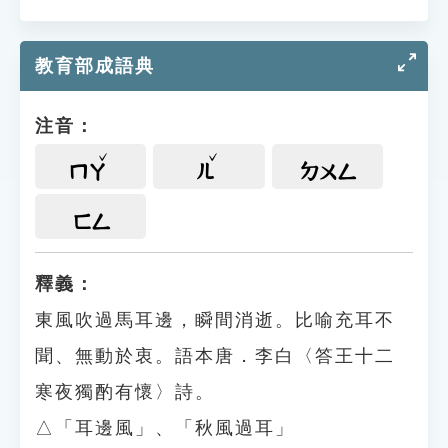
教育部成語典
注音：
ㄇㄚ
ㄦ
ㄉㄨㄥ
ㄈㄥ
釋義：
東風吹過馬耳邊，瞬間消逝。比喻充耳不
聞、無動於衷。語本唐．李白〈答王十二
寒夜獨酌有懷〉詩。
△「耳邊風」、「秋風過耳」