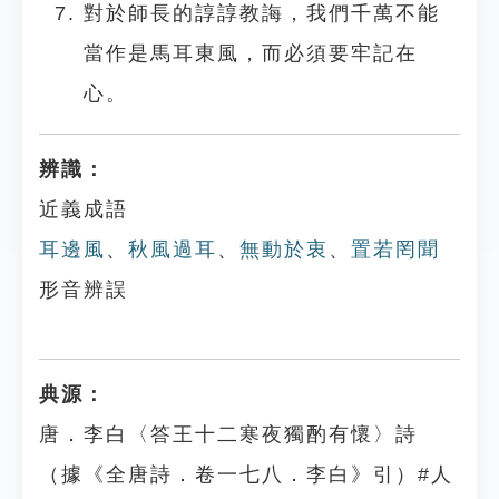
對於師長的諄諄教誨，我們千萬不能
當作是馬耳東風，而必須要牢記在
心。
辨識：
近義成語
耳邊風
、
秋風過耳
、
無動於衷
、
置若罔聞
形音辨誤
典源：
唐．李白〈答王十二寒夜獨酌有懷〉詩
（據《全唐詩．卷一七八．李白》引）#人