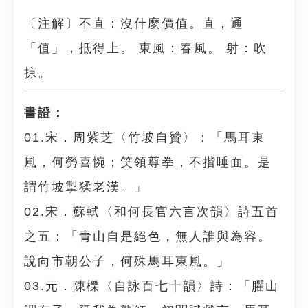
〔注解〕不直：沒什麼價值。直，通
「值」，抵得上。 東風：春風。 射：吹
掠。
書證：
01.宋．周紫芝〈竹坡自贊〉：「馬耳東
風，何勞喜惋；笑領尊拳，不揩唾面。是
謂竹坡掣猱老漢。」
02.宋．蘇軾〈和何長官六言次韻〉詩五首
之五：「青山自是絕色，無人誰與為容。
說向市朝公子，何殊馬耳東風。」
03.元．陳櫟〈自詠百七十韻〉詩：「臞山