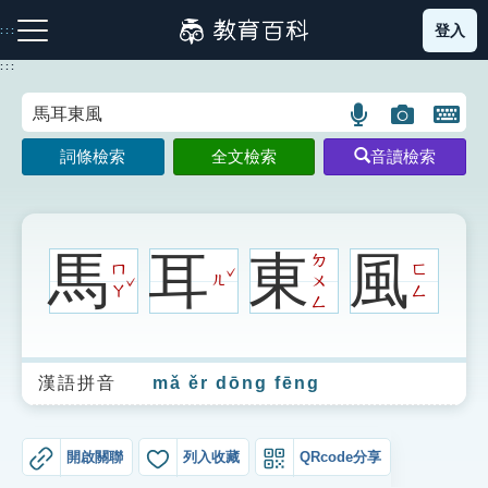
跳
登入
:::
到
主
:::
要
內
語
圖
開
容
注音索引圖示
筆畫索引圖示
部首索引表圖示
言
片
啟
詞條檢索
全文檢索
音讀檢索
搜
搜
鍵
尋
尋
盤
圖
圖
圖
示
示
示
馬
耳
東
風
ㄉ
ˇ
ㄇ
ㄈ
ˇ
ㄦ
ㄨ
ㄚ
ㄥ
ㄥ
網站導覽
漢語拼音
mǎ ěr dōng fēng
生字詞彙表
成語故事
開啟關聯
列入收藏
QRcode分享