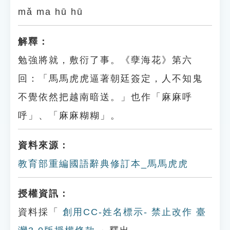
mǎ ma hū hū
解釋：
勉強將就，敷衍了事。《孽海花》第六
回：「馬馬虎虎逼著朝廷簽定，人不知鬼
不覺依然把越南暗送。」也作「麻麻呼
呼」、「麻麻糊糊」。
資料來源：
教育部重編國語辭典修訂本_馬馬虎虎
授權資訊：
資料採「
創用CC-姓名標示- 禁止改作 臺