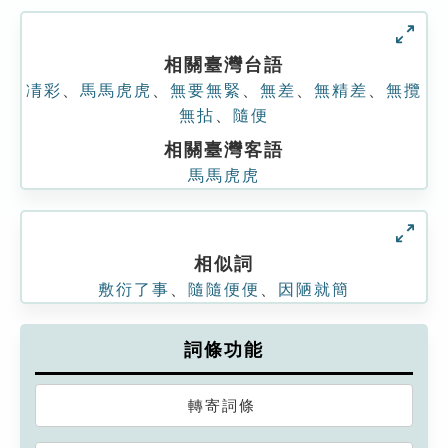
相關臺灣台語
凊彩
、
馬馬虎虎
、
無要無緊
、
無差
、
無精差
、
無攬
無拈
、
隨便
相關臺灣客語
馬馬虎虎
相似詞
敷衍了事
、
隨隨便便
、
因陋就簡
詞條功能
轉寄詞條