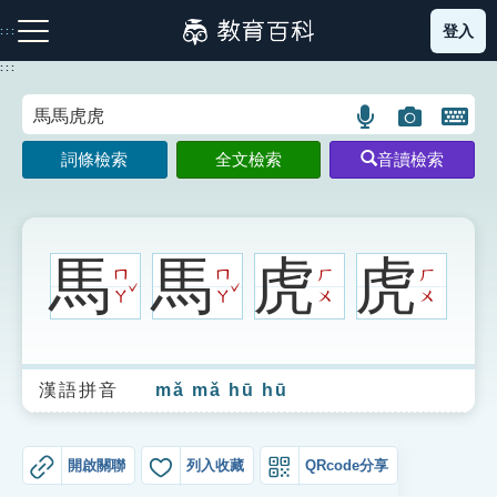
跳
登入
:::
到
主
:::
要
內
語
圖
開
容
注音索引圖示
筆畫索引圖示
部首索引表圖示
言
片
啟
詞條檢索
全文檢索
音讀檢索
搜
搜
鍵
尋
尋
盤
圖
圖
圖
示
示
示
馬
馬
虎
虎
ㄇ
ㄇ
ㄏ
ㄏ
ˇ
ˇ
ㄚ
ㄚ
ㄨ
ㄨ
網站導覽
漢語拼音
mǎ mǎ hū hū
生字詞彙表
成語故事
開啟關聯
列入收藏
QRcode分享