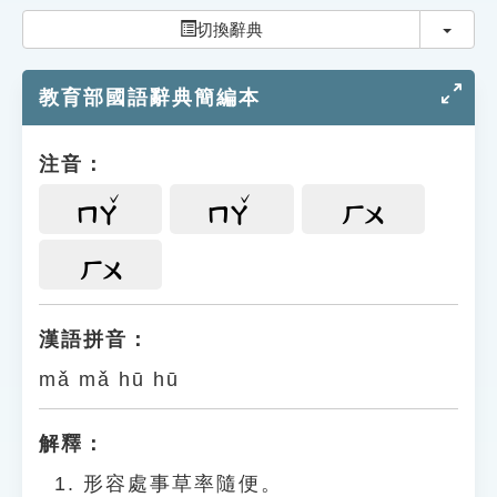
索引選單
切換
切換辭典
知識索引
教育部國語辭典簡編本
單字索引
生命大百科索引
注音：
遊戲專區
ㄇㄚ
ㄇㄚ
ㄏㄨ
教學應用
ㄏㄨ
貓頭鷹博士
漢語拼音：
mǎ mǎ hū hū
解釋：
形容處事草率隨便。