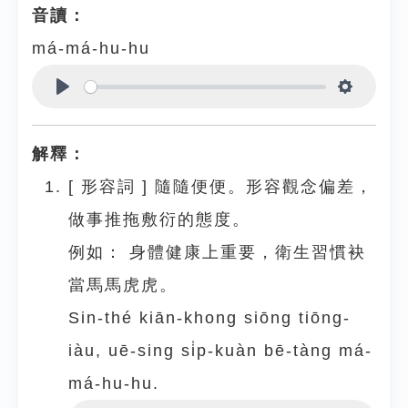
音讀：
má-má-hu-hu
Play
Settings
解釋：
[
形容詞
]
隨隨便便。形容觀念偏差，
做事推拖敷衍的態度。
例如：
身體健康上重要，衛生習慣袂
當馬馬虎虎。
Sin-thé kiān-khong siōng tiōng-
iàu, uē-sing si̍p-kuàn bē-tàng má-
má-hu-hu.