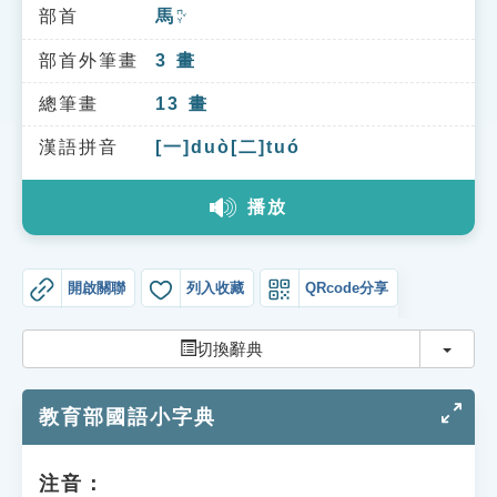
索引選單
部首
馬
ㄇㄚˇ
知識索引
部首外筆畫
3
畫
單字索引
總筆畫
13
畫
生命大百科索引
漢語拼音
[一]duò[二]tuó
播放
遊戲專區
教學應用
開啟關聯
列入收藏
QRcode分享
貓頭鷹博士
切換
切換辭典
教育部國語小字典
注音：