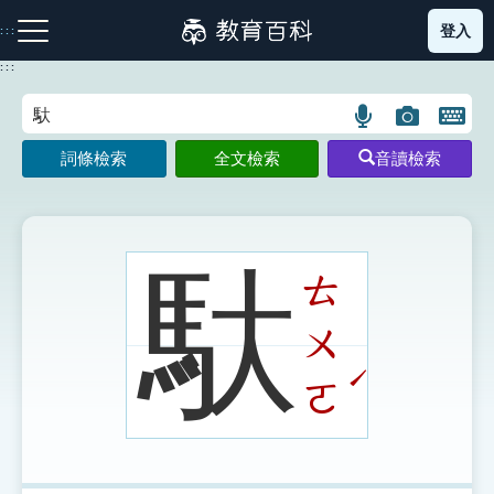
跳
登入
:::
到
主
:::
要
內
語
圖
開
容
注音索引圖示
筆畫索引圖示
部首索引表圖示
言
片
啟
詞條檢索
全文檢索
音讀檢索
搜
搜
鍵
尋
尋
盤
圖
圖
圖
示
示
示
馱
ㄊ
ㄨ
網站導覽
ˊ
ㄛ
生字詞彙表
成語故事