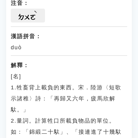
注音：
ㄉㄨㄛ
漢語拼音：
duò
解釋：
[名]
1.牲畜背上載負的東西。宋．陸游〈短歌
示諸稚〉詩：「再歸又六年，疲馬欣解
馱。」
2.量詞。計算牲口所載負物品的單位。
如：「錦緞二十馱」、「接連進了十幾馱