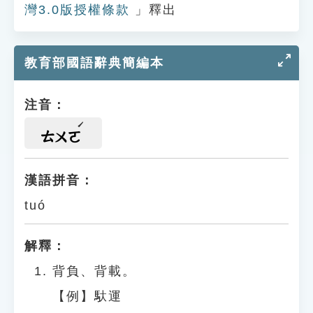
灣3.0版授權條款
」釋出
教育部國語辭典簡編本
注音：
ㄊㄨㄛ
漢語拼音：
tuó
解釋：
背負、背載。
【例】馱運