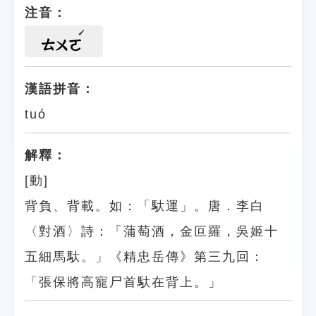
注音：
ㄊㄨㄛ
漢語拼音：
tuó
解釋：
[動]
背負、背載。如：「馱運」。唐．李白
〈對酒〉詩：「蒲萄酒，金叵羅，吳姬十
五細馬馱。」《精忠岳傳》第三九回：
「張保將高寵尸首馱在背上。」