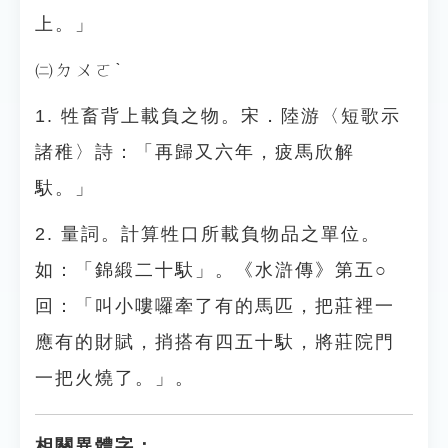
上。」
㈡ㄉㄨㄛˋ
1. 牲畜背上載負之物。宋．陸游〈短歌示
諸稚〉詩：「再歸又六年，疲馬欣解
馱。」
2. 量詞。計算牲口所載負物品之單位。
如：「錦緞二十馱」。《水滸傳》第五○
回：「叫小嘍囉牽了有的馬匹，把莊裡一
應有的財賦，捎搭有四五十馱，將莊院門
一把火燒了。」。
相關異體字：