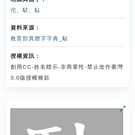
佗
、
䭾
、
駄
資料來源：
教育部異體字字典_馱
授權資訊：
創用CC-姓名標示-非商業性-禁止改作臺灣
3.0版授權條款