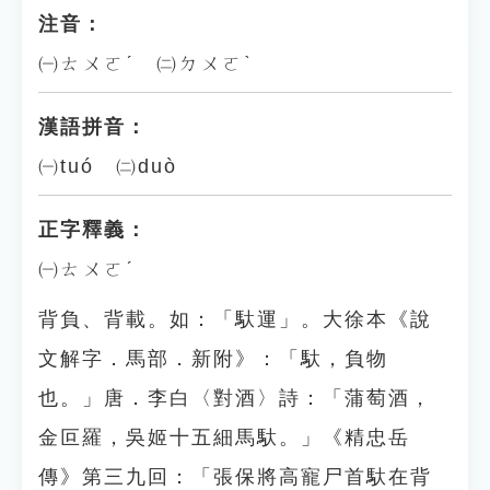
注音：
㈠ㄊㄨㄛˊ ㈡ㄉㄨㄛˋ
漢語拼音：
㈠tuó ㈡duò
正字釋義：
㈠ㄊㄨㄛˊ
背負、背載。如：「馱運」。大徐本《說
文解字．馬部．新附》：「馱，負物
也。」唐．李白〈對酒〉詩：「蒲萄酒，
金叵羅，吳姬十五細馬馱。」《精忠岳
傳》第三九回：「張保將高寵尸首馱在背