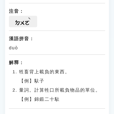
注音：
ㄉㄨㄛ
漢語拼音：
duò
解釋：
牲畜背上載負的東西。
【例】馱子
量詞。計算牲口所載負物品的單位。
【例】錦鍛二十馱