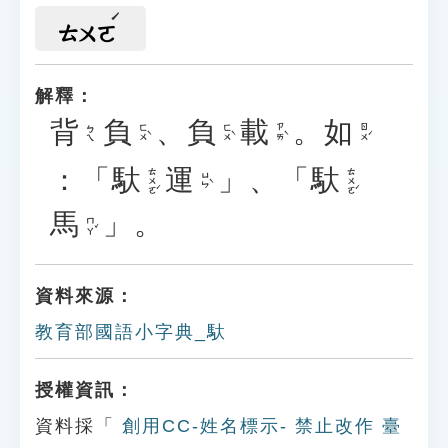
ㄊㄨㄛ
解釋：
背
負
、
負
載
。
如
ㄈㄨˋ
ㄈㄨˋ
ㄗㄞˋ
ㄖㄨˊ
ㄅㄟ
：「
馱
運
」、「
馱
ㄊㄨㄛˊ
ㄊㄨㄛˊ
ㄩㄣˋ
馬
」。
ㄇㄚˇ
資料來源：
教育部國語小字典_馱
授權資訊：
資料採「
創用CC-姓名標示- 禁止改作 臺