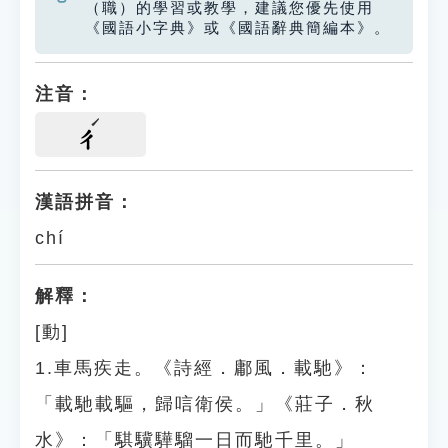
（職）的學習或教學，建議您優先使用
《國語小字典》或《國語辭典簡編本》。
注音：
ㄔ
漢語拼音：
chí
解釋：
[動]
1.車馬疾走。《詩經．鄘風．載馳》：
「載馳載驅，歸唁衛侯。」《莊子．秋
水》：「騏驥驊騮一日而馳千里。」