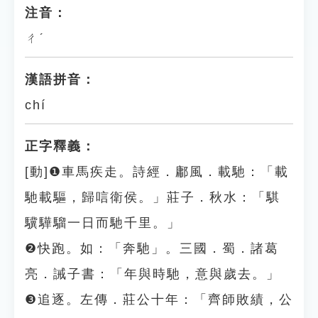
注音：
ㄔˊ
漢語拼音：
chí
正字釋義：
[動]❶車馬疾走。詩經．鄘風．載馳：「載
馳載驅，歸唁衛侯。」莊子．秋水：「騏
驥驊騮一日而馳千里。」
❷快跑。如：「奔馳」。三國．蜀．諸葛
亮．誡子書：「年與時馳，意與歲去。」
❸追逐。左傳．莊公十年：「齊師敗績，公