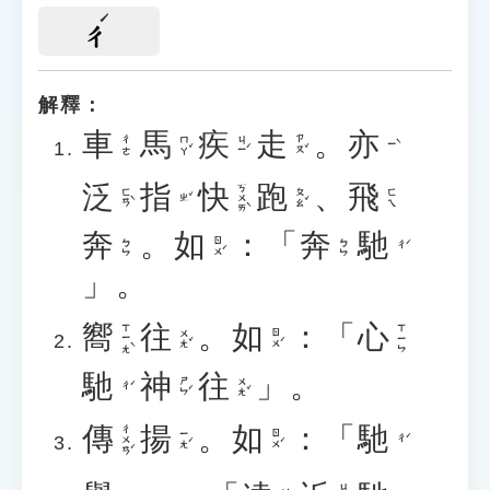
ㄔ
解釋：
車
馬
疾
走
。
亦
ㄇㄚˇ
ㄐㄧˊ
ㄗㄡˇ
ㄔㄜ
ㄧˋ
泛
指
快
跑
、
飛
ㄎㄨㄞˋ
ㄈㄢˋ
ㄆㄠˇ
ㄈㄟ
ㄓˇ
奔
。
如
：「
奔
馳
ㄖㄨˊ
ㄅㄣ
ㄅㄣ
ㄔˊ
」。
嚮
往
。
如
：「
心
ㄒㄧㄤˋ
ㄒㄧㄣ
ㄨㄤˇ
ㄖㄨˊ
馳
神
往
」。
ㄕㄣˊ
ㄨㄤˇ
ㄔˊ
傳
揚
。
如
：「
馳
ㄔㄨㄢˊ
ㄧㄤˊ
ㄖㄨˊ
ㄔˊ