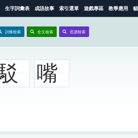
生字詞彙表
成語故事
索引選單
遊戲專區
教學應用
貓
詞條檢索
全文檢索
音讀檢索
駁
嘴