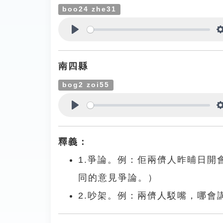
boo24 zhe31
Play
南四縣
bog2 zoi55
Play
釋義：
1.爭論。例：佢兩儕人昨晡日
同的意見爭論。）
2.吵架。例：兩儕人駁嘴，哪