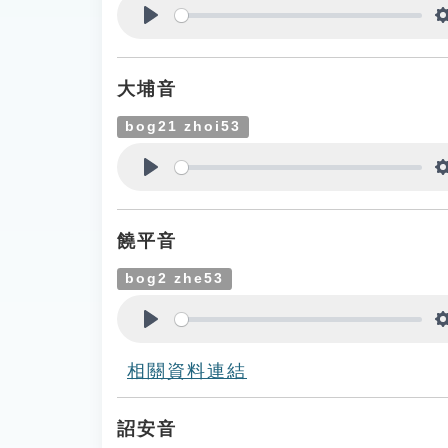
Play
大埔音
bog21 zhoi53
Play
饒平音
bog2 zhe53
Play
相關資料連結
詔安音