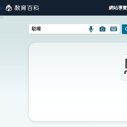
跳
網站導覽
:::
到
主
:::
要
內
語
圖
開
容
言
片
啟
搜
搜
鍵
尋
尋
盤
圖
圖
圖
示
示
示