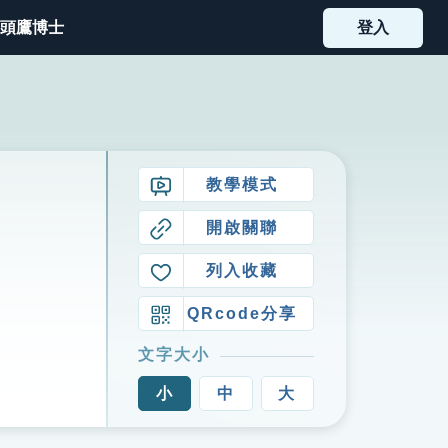
頭鷹博士
登入
教學模式
開啟關聯
列入收藏
QRcode分享
文字大小
小
中
大