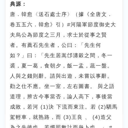
典源：
唐．韓愈〈送石處士序〉（據《全唐文．
卷五五六．韓愈》引）#河陽軍節度御史大
夫烏公為節度之三月，求士於從事之賢
者。有薦石先生者，公曰：「先生何
如？」曰：「先生居嵩邙瀍穀之間，冬一
裘，夏一葛，食朝夕，飯一盂，蔬一盤。
人與之錢則辭。請與出遊，未嘗以事辭。
勸之仕不應。坐一室，左右圖書。 與之語
道理，辨古今事當否，論人高下，事後當
成敗，若河 (1)決 下流而東注。若 (2)駟馬
駕輕車，就熟路，而 (3)王良 、 (4)造父
為之先後也。若燭照數計而龜卜也。」 #