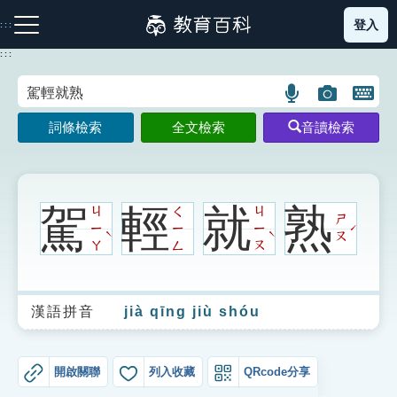
跳
登入
:::
到
主
:::
要
內
語
圖
開
容
注音索引圖示
筆畫索引圖示
部首索引表圖示
言
片
啟
詞條檢索
全文檢索
音讀檢索
搜
搜
鍵
尋
尋
盤
圖
圖
圖
示
示
示
駕
輕
就
熟
ㄐ
ㄑ
ㄐ
ㄕ
ㄧ
ㄧ
ㄧ
ˊ
ˋ
ˋ
ㄡ
ㄚ
ㄥ
ㄡ
網站導覽
漢語拼音
jià qīng jiù shóu
生字詞彙表
成語故事
開啟關聯
列入收藏
QRcode分享