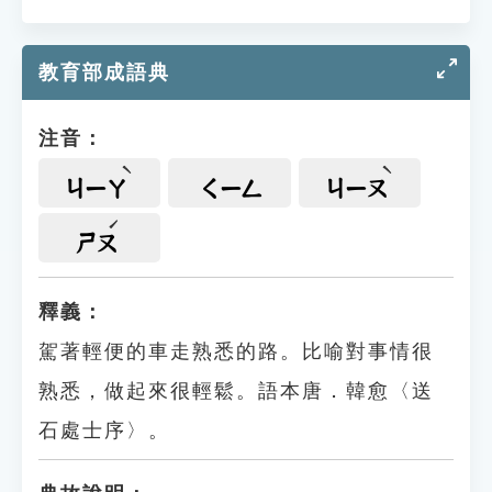
教育部成語典
注音：
ㄐㄧㄚ
ㄑㄧㄥ
ㄐㄧㄡ
ㄕㄡ
釋義：
駕著輕便的車走熟悉的路。比喻對事情很
熟悉，做起來很輕鬆。語本唐．韓愈〈送
石處士序〉。