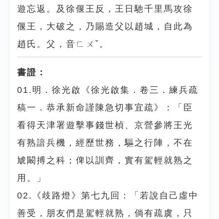
遊忘返。及徐偃王反，王日馳千里馬攻徐
偃王，大破之，乃賜造父以趙城，自此為
趙氏。父，音ㄈㄨˇ。
書證：
01.明．徐光啟《徐光啟集．卷三．練兵疏
稿一．恭承新命謹陳急切事宜疏》：「臣
看得天津署遊擊事錢世楨、京營參將王光
有熟諳兵機，經歷世務，驅之行陣，不在
虓闞搏之科；俾以訓齊，實有駕輕就熟之
用。」
02.《歧路燈》第七九回：「若說自己虛中
善受，朋友們是駕輕就熟，倘有疏虞，只