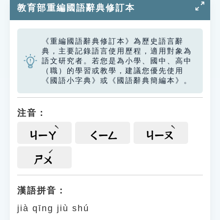
教育部重編國語辭典修訂本
《重編國語辭典修訂本》為歷史語言辭
典，主要記錄語言使用歷程，適用對象為
語文研究者。若您是為小學、國中、高中
（職）的學習或教學，建議您優先使用
《國語小字典》或《國語辭典簡編本》。
注音：
ㄐㄧㄚ
ㄑㄧㄥ
ㄐㄧㄡ
ㄕㄨ
漢語拼音：
jià qīng jiù shú