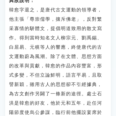
典故說明：
韓愈字退之，是唐代古文運動的領導者，
他主張「尊崇儒學，攘斥佛老」，反對繁
采寡情的駢體文，提倡明道致用的散文寫
作。得到當時知名文人柳宗元、劉禹錫、
白居易、元稹等人的響應，終使唐代的古
文運動蔚為風潮。除了在文體、思想方面
的改革與貢獻，韓愈的作品內容豐富，形
式多變，不但立論鮮明，語言平易，且取
譬新穎，雖用古人的思想卻不引經據典，
為古文創作另闢了一條新的途徑。處士石
洪是韓愈的好友，他於元和五年，赴任河
陽節度使烏公參謀，臨行前他擺設宴席於