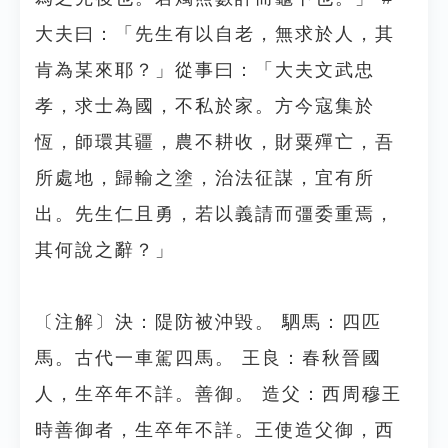
大夫曰：「先生有以自老，無求於人，其
肯為某來耶？」從事曰：「大夫文武忠
孝，求士為國，不私於家。方今寇集於
恆，師環其疆，農不耕收，財粟殫亡，吾
所處地，歸輸之塗，治法征謀，宜有所
出。先生仁且勇，若以義請而彊委重焉，
其何說之辭？」
〔注解〕決：隄防被沖毀。 駟馬：四匹
馬。古代一車駕四馬。 王良：春秋晉國
人，生卒年不詳。善御。 造父：西周穆王
時善御者，生卒年不詳。王使造父御，西