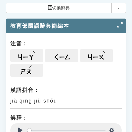
索引選單
切換
切換辭典
知識索引
教育部國語辭典簡編本
單字索引
生命大百科索引
注音：
遊戲專區
ㄐㄧㄚ
ㄑㄧㄥ
ㄐㄧㄡ
教學應用
ㄕㄡ
貓頭鷹博士
漢語拼音：
jià qīng jiù shóu
解釋：