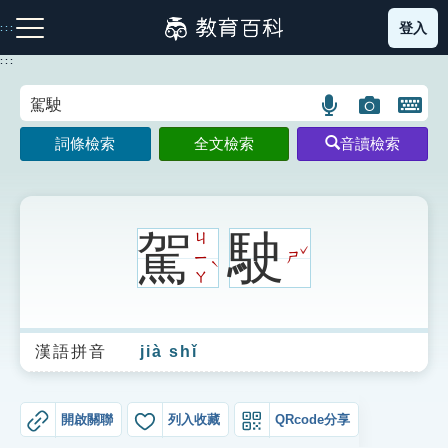
跳
登入
:::
到
主
:::
要
內
語
圖
開
容
注音索引圖示
筆畫索引圖示
部首索引表圖示
言
片
啟
詞條檢索
全文檢索
音讀檢索
搜
搜
鍵
尋
尋
盤
圖
圖
圖
示
示
示
駕
駛
ㄐ
ˇ
ㄧ
ㄕ
ˋ
ㄚ
網站導覽
漢語拼音
jià shǐ
生字詞彙表
成語故事
開啟關聯
列入收藏
QRcode分享