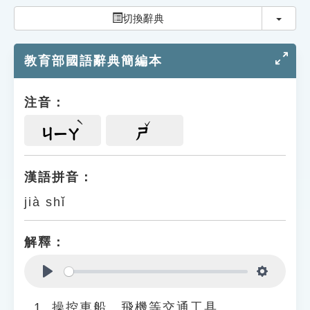
索引選單
切換
切換辭典
知識索引
教育部國語辭典簡編本
單字索引
生命大百科索引
注音：
遊戲專區
ㄐㄧㄚ
ㄕ
教學應用
漢語拼音：
jià shǐ
貓頭鷹博士
解釋：
Play
Settings
操控車船、飛機等交通工具。