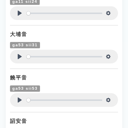
ga11 sii24
Play
Settings
大埔音
ga53 sii31
Play
Settings
饒平音
ga53 sii53
Play
Settings
詔安音