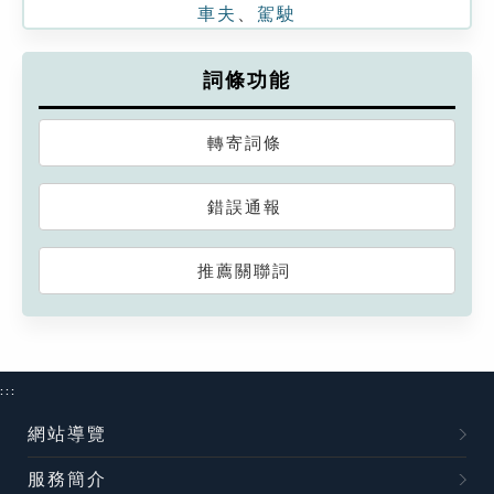
車夫
、
駕駛
詞條功能
轉寄詞條
錯誤通報
推薦關聯詞
:::
網站導覽
服務簡介