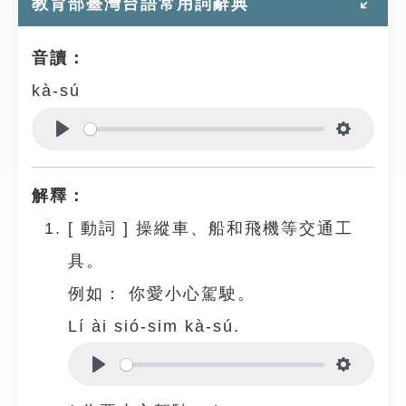
教育部臺灣台語常用詞辭典
音讀：
kà-sú
Play
Settings
解釋：
[
動詞
]
操縱車、船和飛機等交通工
具。
例如：
你愛小心駕駛。
Lí ài sió-sim kà-sú.
Play
Settings