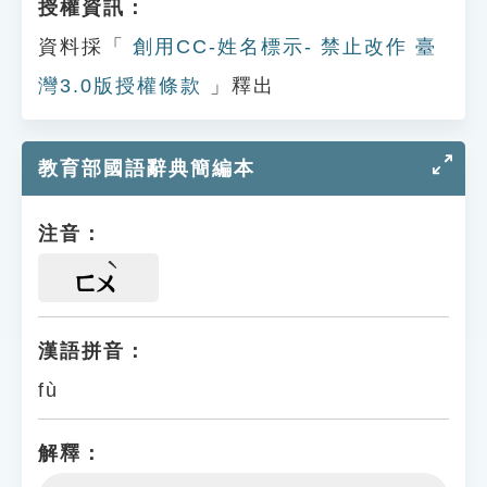
授權資訊：
資料採「
創用CC-姓名標示- 禁止改作 臺
灣3.0版授權條款
」釋出
教育部國語辭典簡編本
注音：
ㄈㄨ
漢語拼音：
fù
解釋：