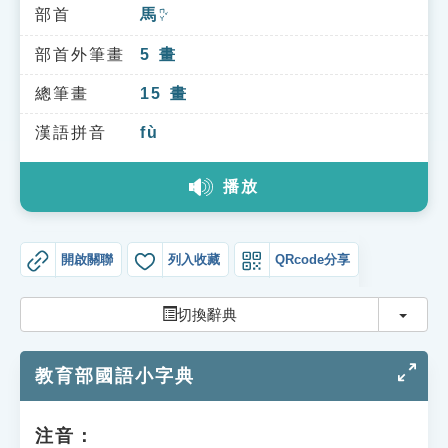
索引選單
部首
馬
ㄇㄚˇ
知識索引
部首外筆畫
5
畫
單字索引
總筆畫
15
畫
生命大百科索引
漢語拼音
fù
播放
遊戲專區
教學應用
開啟關聯
列入收藏
QRcode分享
貓頭鷹博士
切換
切換辭典
教育部國語小字典
注音：