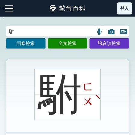
跳
登入
:::
到
主
:::
要
內
語
圖
開
容
注音索引圖示
筆畫索引圖示
部首索引表圖示
言
片
啟
詞條檢索
全文檢索
音讀檢索
搜
搜
鍵
尋
尋
盤
圖
圖
圖
示
示
示
駙
ㄈ
網站導覽
ˋ
ㄨ
生字詞彙表
成語故事