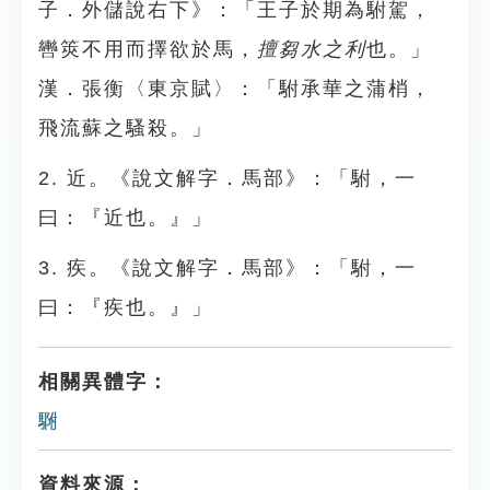
子．外儲說右下》：「王子於期為駙駕，
轡筴不用而擇欲於馬，
擅芻水之利
也。」
漢．張衡〈東京賦〉：「駙承華之蒲梢，
飛流蘇之騷殺。」
2. 近。《說文解字．馬部》：「駙，一
曰：『近也。』」
3. 疾。《說文解字．馬部》：「駙，一
曰：『疾也。』」
相關異體字：
䮛
資料來源：