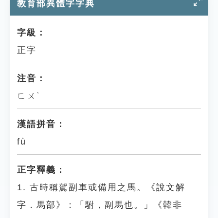
教育部異體字字典
字級：
正字
注音：
ㄈㄨˋ
漢語拼音：
fù
正字釋義：
1. 古時稱駕副車或備用之馬。《說文解
字．馬部》：「駙，副馬也。」《韓非