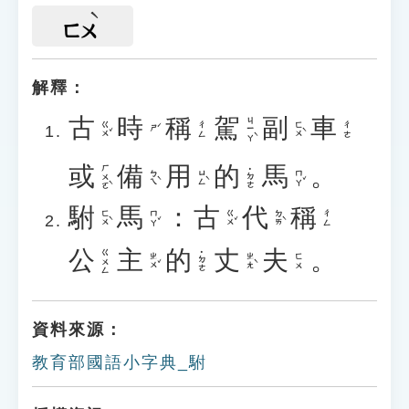
ㄈㄨ
解釋：
古
時
稱
駕
副
車
ㄐㄧㄚˋ
ㄍㄨˇ
ㄈㄨˋ
ㄔㄥ
ㄔㄜ
ㄕˊ
或
備
用
的
馬
。
ㄏㄨㄛˋ
˙ㄉㄜ
ㄅㄟˋ
ㄩㄥˋ
ㄇㄚˇ
駙
馬
：
古
代
稱
ㄈㄨˋ
ㄇㄚˇ
ㄍㄨˇ
ㄉㄞˋ
ㄔㄥ
公
主
的
丈
夫
。
ㄍㄨㄥ
˙ㄉㄜ
ㄓㄨˇ
ㄓㄤˋ
ㄈㄨ
資料來源：
教育部國語小字典_駙