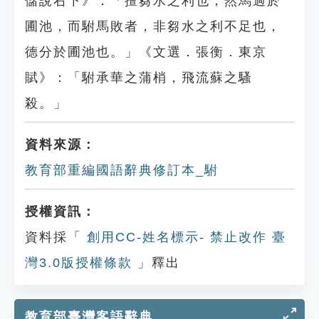
儲說右下》：「擅芻水之利也，然馬過於
圃池，而駙馬敗者，非芻水之利不足也，
德分於圃池也。」《文選．張衡．東京
賦》：「駙承華之蒲梢，飛流蘇之騷
殺。」
資料來源：
教育部重編國語辭典修訂本_駙
授權資訊：
資料採「
創用CC-姓名標示- 禁止改作 臺
灣3.0版授權條款
」釋出
教育部臺灣客語辭典