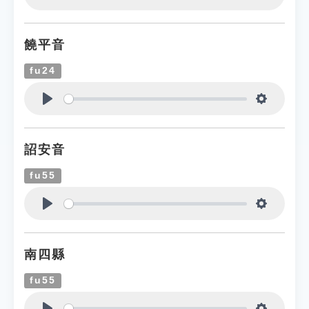
Play
Settings
饒平音
fu24
Play
Settings
詔安音
fu55
Play
Settings
南四縣
fu55