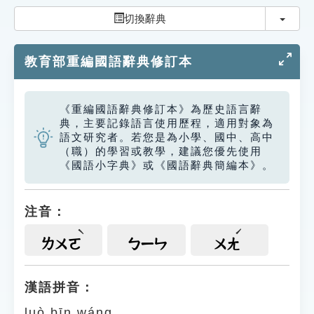
索引選單
切換
切換辭典
知識索引
教育部重編國語辭典修訂本
單字索引
生命大百科索引
《重編國語辭典修訂本》為歷史語言辭
典，主要記錄語言使用歷程，適用對象為
遊戲專區
語文研究者。若您是為小學、國中、高中
（職）的學習或教學，建議您優先使用
《國語小字典》或《國語辭典簡編本》。
教學應用
貓頭鷹博士
注音：
ㄌㄨㄛ
ㄅㄧㄣ
ㄨㄤ
漢語拼音：
luò bīn wáng