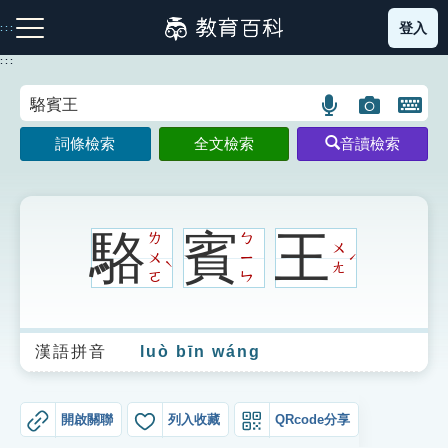
跳
登入
:::
到
主
:::
要
內
語
圖
開
容
注音索引圖示
筆畫索引圖示
部首索引表圖示
言
片
啟
詞條檢索
全文檢索
音讀檢索
搜
搜
鍵
尋
尋
盤
圖
圖
圖
示
示
示
駱
賓
王
ㄌ
ㄅ
ㄨ
ㄨ
ㄧ
ˊ
ˋ
ㄤ
ㄛ
ㄣ
網站導覽
漢語拼音
luò bīn wáng
生字詞彙表
成語故事
開啟關聯
列入收藏
QRcode分享