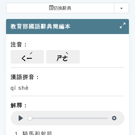
索引選單
切換
切換辭典
知識索引
教育部國語辭典簡編本
單字索引
生命大百科索引
注音：
遊戲專區
ㄑㄧ
ㄕㄜ
教學應用
漢語拼音：
qí shè
貓頭鷹博士
解釋：
Play
Settings
騎馬和射箭。