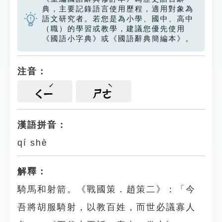
典，主要記錄語言使用歷程，適用對象為
語文研究者。若您是為小學、國中、高中
（職）的學習或教學，建議您優先使用
《國語小字典》或《國語辭典簡編本》。
注音：
ㄑㄧ
ㄕㄜ
漢語拼音：
qí shè
解釋：
騎馬和射箭。《戰國策．趙策二》：「今
吾將胡服騎射，以教百姓，而世必議寡人