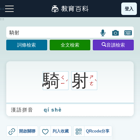
跳
登入
:::
到
主
:::
要
內
語
圖
開
容
注音索引圖示
筆畫索引圖示
部首索引表圖示
言
片
啟
詞條檢索
全文檢索
音讀檢索
搜
搜
鍵
尋
尋
盤
圖
圖
圖
示
示
示
騎
射
ㄑ
ㄕ
ˊ
ˋ
ㄧ
ㄜ
網站導覽
漢語拼音
qí shè
生字詞彙表
成語故事
開啟關聯
列入收藏
QRcode分享