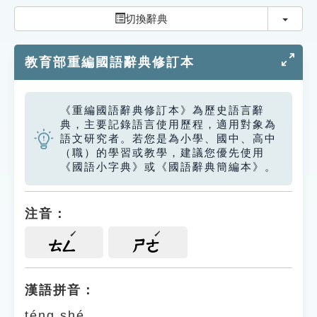
索引選單
切換
切換辭典
知識索引
教育部重編國語辭典修訂本
單字索引
生命大百科索引
《重編國語辭典修訂本》為歷史語言辭
典，主要記錄語言使用歷程，適用對象為
遊戲專區
語文研究者。若您是為小學、國中、高中
（職）的學習或教學，建議您優先使用
《國語小字典》或《國語辭典簡編本》。
教學應用
貓頭鷹博士
注音：
ㄊㄥ
ㄕㄜ
漢語拼音：
téng shé