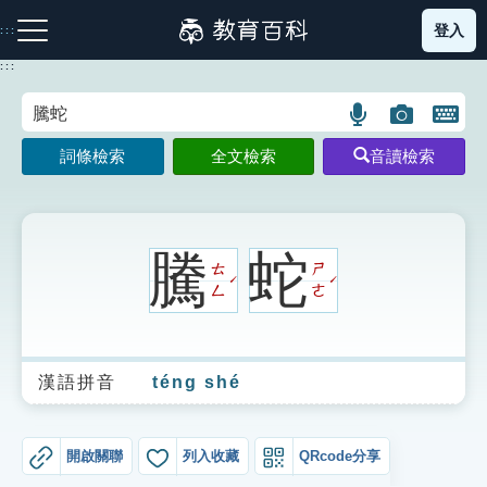
跳
登入
:::
到
主
:::
要
內
語
圖
開
容
注音索引圖示
筆畫索引圖示
部首索引表圖示
言
片
啟
詞條檢索
全文檢索
音讀檢索
搜
搜
鍵
尋
尋
盤
圖
圖
圖
示
示
示
騰
蛇
ㄊ
ㄕ
ˊ
ˊ
ㄥ
ㄜ
網站導覽
漢語拼音
téng shé
生字詞彙表
成語故事
開啟關聯
列入收藏
QRcode分享