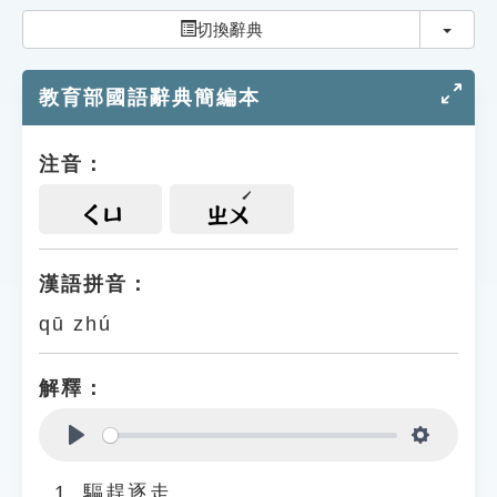
索引選單
切換
切換辭典
知識索引
教育部國語辭典簡編本
單字索引
生命大百科索引
注音：
遊戲專區
ㄑㄩ
ㄓㄨ
教學應用
漢語拼音：
qū zhú
貓頭鷹博士
解釋：
Play
Settings
驅趕逐走。