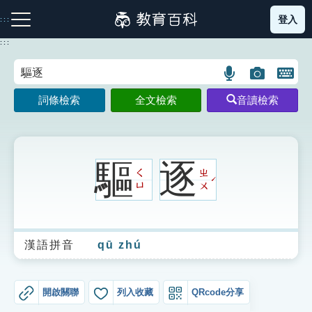
跳
登入
:::
到
主
:::
要
內
語
圖
開
容
注音索引圖示
筆畫索引圖示
部首索引表圖示
言
片
啟
詞條檢索
全文檢索
音讀檢索
搜
搜
鍵
尋
尋
盤
圖
圖
圖
示
示
示
驅
逐
ㄑ
ㄓ
ˊ
ㄩ
ㄨ
網站導覽
漢語拼音
qū zhú
生字詞彙表
成語故事
開啟關聯
列入收藏
QRcode分享