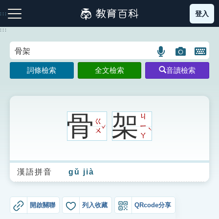
跳
登入
:::
到
主
:::
要
內
語
圖
開
容
注音索引圖示
筆畫索引圖示
部首索引表圖示
言
片
啟
詞條檢索
全文檢索
音讀檢索
搜
搜
鍵
尋
尋
盤
圖
圖
圖
示
示
示
骨
架
ㄐ
ㄍ
ˇ
ㄧ
ˋ
ㄨ
ㄚ
網站導覽
漢語拼音
gǔ jià
生字詞彙表
成語故事
開啟關聯
列入收藏
QRcode分享