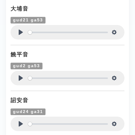
大埔音
gud21 ga53
Play
Settings
饒平音
gud2 ga53
Play
Settings
詔安音
gud24 ga31
Play
Settings