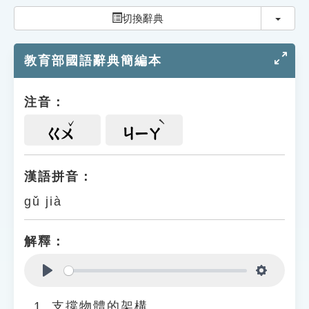
索引選單
切換
切換辭典
知識索引
教育部國語辭典簡編本
單字索引
生命大百科索引
注音：
遊戲專區
ㄍㄨ
ㄐㄧㄚ
教學應用
漢語拼音：
gǔ jià
貓頭鷹博士
解釋：
Play
Settings
支撐物體的架構。