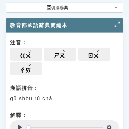
索引選單
切換
切換辭典
知識索引
教育部國語辭典簡編本
單字索引
生命大百科索引
注音：
遊戲專區
ㄍㄨ
ㄕㄡ
ㄖㄨ
教學應用
ㄔㄞ
貓頭鷹博士
漢語拼音：
gǔ shòu rú chái
解釋：