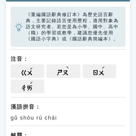
《重編國語辭典修訂本》為歷史語言辭
典，主要記錄語言使用歷程，適用對象為
語文研究者。若您是為小學、國中、高中
（職）的學習或教學，建議您優先使用
《國語小字典》或《國語辭典簡編本》。
注音：
ㄍㄨ
ㄕㄡ
ㄖㄨ
ㄔㄞ
漢語拼音：
gǔ shòu rú chái
解釋：