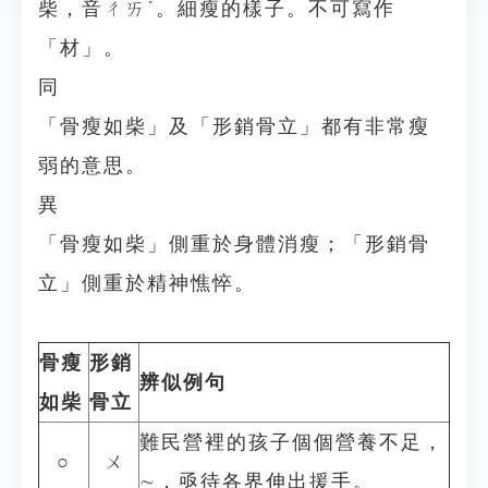
柴，音ㄔㄞˊ。細瘦的樣子。不可寫作
「材」。
同
「骨瘦如柴」及「形銷骨立」都有非常瘦
弱的意思。
異
「骨瘦如柴」側重於身體消瘦；「形銷骨
立」側重於精神憔悴。
骨瘦
形銷
辨似例句
如柴
骨立
難民營裡的孩子個個營養不足，
○
ㄨ
∼，亟待各界伸出援手。