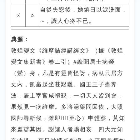
自從失戀後，她鎮日以淚洗面，
ㄨ
○
∼，讓人心疼不已。
典源：
敦煌變文《維摩詰經講經文》（據《敦煌
變文集新書》卷二引）#纔聞居士病榮
（縈）身，凡是有靈皆怪訝，病臥只居方
丈內，飢羸起坐甚艱難。國王王子盡奔
波，居士宰官咸禮覲，一切天人皆到會，
果然見一病維摩。多將湯藥問因依，大照
國師尋斬候，雖即（至心）申體察，莫知
來處辯其因。謝諸人者賜相哀，四大元知