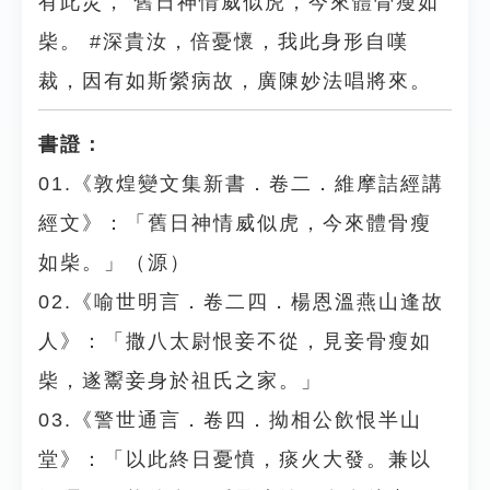
有此災， 舊日神情威似虎，今來體骨瘦如
柴。 #深貴汝，倍憂懷，我此身形自嘆
裁，因有如斯縈病故，廣陳妙法唱將來。
書證：
01.《敦煌變文集新書．卷二．維摩詰經講
經文》：「舊日神情威似虎，今來體骨瘦
如柴。」（源）
02.《喻世明言．卷二四．楊恩溫燕山逢故
人》：「撒八太尉恨妾不從，見妾骨瘦如
柴，遂鬻妾身於祖氏之家。」
03.《警世通言．卷四．拗相公飲恨半山
堂》：「以此終日憂憤，痰火大發。兼以