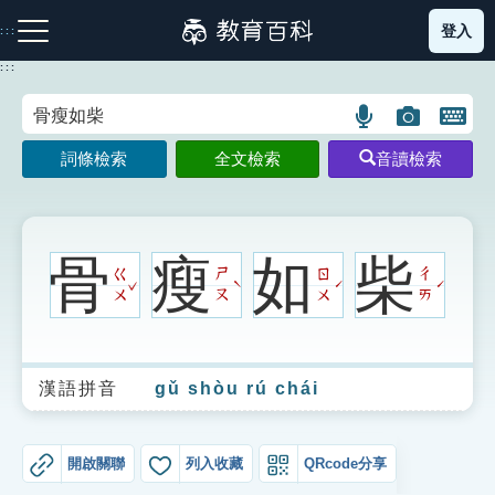
跳
登入
:::
到
主
:::
要
內
語
圖
開
容
注音索引圖示
筆畫索引圖示
部首索引表圖示
言
片
啟
詞條檢索
全文檢索
音讀檢索
搜
搜
鍵
尋
尋
盤
圖
圖
圖
示
示
示
骨
瘦
如
柴
ㄍ
ㄕ
ㄖ
ㄔ
ˇ
ˋ
ˊ
ˊ
ㄨ
ㄡ
ㄨ
ㄞ
網站導覽
漢語拼音
gǔ shòu rú chái
生字詞彙表
成語故事
開啟關聯
列入收藏
QRcode分享