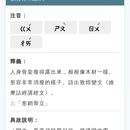
注音：
ㄍㄨ
ㄕㄡ
ㄖㄨ
ㄔㄞ
釋義：
人身骨架瘦得露出來，根根像木材一樣。
形容非常消瘦的樣子。語出敦煌變文《維
摩詰經講經文》。
△「形銷骨立」
典故說明：