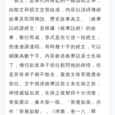
「變文」是唐代時興起的一種講唱文學，
由散文和韻文交替組成，內容以演繹佛經
故事及民間傳說、歷史故事為主。〈維摩
詰經講經文〉是根據《維摩詰經》的故
事，敷衍而成，形式是先引述一段經文，
然後邊講邊唱，有時幾十字的經文，可以
鋪陳為數千字。內容敘述維摩詰居士生病
了，佛佗欲派弟子前往慰問他的病情，但
是所有弟子都不敢去，最後文殊菩薩應命
前往。文中描述維摩詰居士未生病之前，
神情威猛似虎，生病之後變得十分消瘦，
骨架露出，像木柴一樣。「骨瘦如柴」亦
作「骨瘦如豺」，《埤雅．卷一八．釋