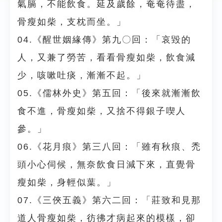
氣膈，不能飲食。延及歲餘，奄奄待盡，
骨瘦如柴，支枕而坐。」
04.《醒世姻緣傳》第九〇回：「哀毀的
人，又兼了勞苦，看看骨瘦如柴，飲食減
少，咳嗽吐痰，漸漸不起。」
05.《儒林外史》第五回：「後來就漸漸飲
食不進，骨瘦如柴，又捨不得銀子喫人
參。」
06.《花月痕》第三八回：「雖有秋痕、禿
頭小心伺候，無奈飲食日減下來，直覺骨
瘦如柴，身輕似葉。」
07.《三俠五義》第六二回：「莊致和見那
道人骨瘦如柴，彷彿才病起來的模樣，卻