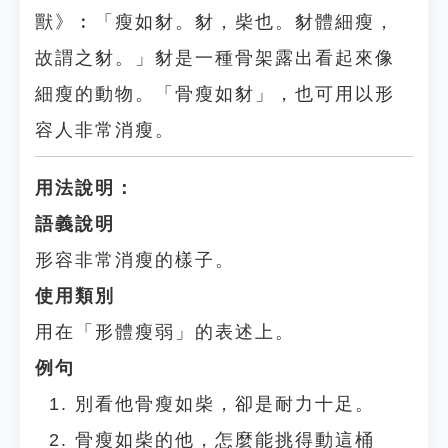
獸》︰「瘦如豺。豺，柴也。豺體細瘦，
故謂之豺。」豺是一種骨架露出看起來像
細瘦的動物。「骨瘦如豺」，也可用以形
容人非常消瘦。
用法說明：
語義說明
形容非常消瘦的樣子。
使用類別
用在「形體瘦弱」的表述上。
例句
別看他骨瘦如柴，卻是耐力十足。
骨瘦如柴的他，怎麼能挑得動這桶