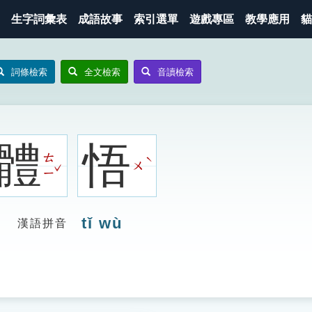
生字詞彙表
成語故事
索引選單
遊戲專區
教學應用
貓
詞條檢索
全文檢索
音讀檢索
體
悟
ㄊ
ˋ
ㄨ
ˇ
ㄧ
tǐ wù
漢語拼音