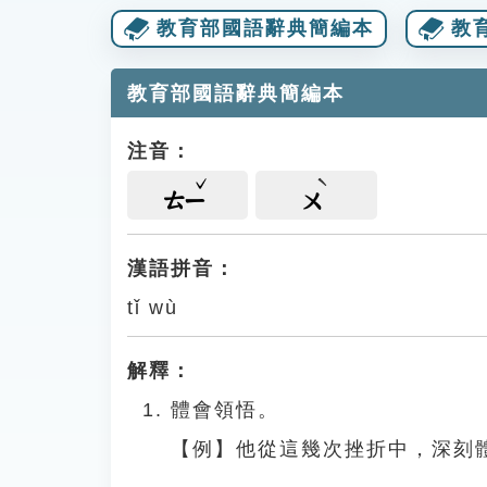
教育部國語辭典簡編本
教
教育部國語辭典簡編本
注音：
ㄊㄧ
ㄨ
漢語拼音：
tǐ wù
解釋：
體會領悟。
【例】他從這幾次挫折中，深刻