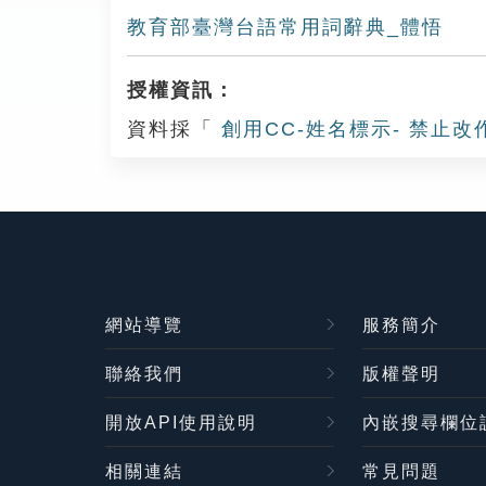
教育部臺灣台語常用詞辭典_體悟
授權資訊：
資料採「
創用CC-姓名標示- 禁止改
網站導覽
服務簡介
聯絡我們
版權聲明
開放API使用說明
內嵌搜尋欄位
相關連結
常見問題