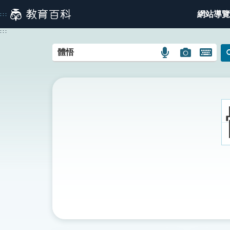
跳
網站導覽
:::
到
主
:::
要
內
語
圖
開
容
言
片
啟
搜
搜
鍵
尋
尋
盤
圖
圖
圖
示
示
示