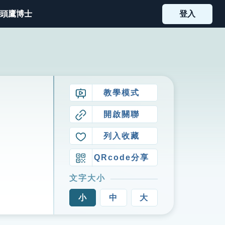
頭鷹博士
登入
教學模式
開啟關聯
列入收藏
QRcode分享
文字大小
小
中
大