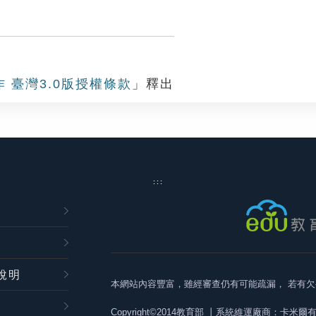
作 臺灣3.0版授權條款
」釋出
:::
說明
本網站內容豐富，雖經審查仍有可能疏漏，
若有欠
Copyright©2014教育部
丨系統維運廠商：卡米爾