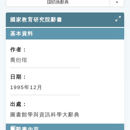
切換
切換辭典
索引選單
知識索引
國家教育研究院辭書
單字索引
基本資料
生命大百科索引
作者：
遊戲專區
喬衍琯
教學應用
日期：
貓頭鷹博士
1995年12月
出處：
圖書館學與資訊科學大辭典
辭書內容