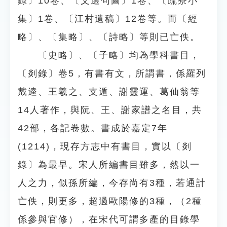
錄〕10卷、〔文選句圖〕1卷、〔疏寮小
集〕1卷、〔江村遺稿〕12卷等。而〔經
略〕、〔集略〕、〔詩略〕等則已亡佚。
〔史略〕、〔子略〕均為學科書目，
〔剡錄〕卷5，有書有文，所謂書，係羅列
戴逵、王羲之、支遁、謝靈運、葛仙翁等
14人著作，與阮、王、謝家譜之名目，共
42部，各記卷數。書成於嘉定7年
(1214)，現存方志中有書目，實以〔剡
錄〕為最早。宋人所編書目雖多，然以一
人之力，似孫所編，今存尚有3種，若通計
亡佚，則更多，超過歐陽修的3種，（2種
係參與官修），在宋代可謂多產的目錄學