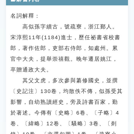
名詞解釋：
高似孫字續古，號疏寮，浙江鄞人。
宋淳熙11年(1184)進士，歷任祕書省校書
郎，著作佐郎，吏部右侍郎，知處州。累
官中大夫，提舉崇禧觀。晚年遷居姚江，
卒贈通政大夫。
其父文虎，多次參與纂修國史，並撰
〔史記注〕130卷，均散佚不傳，似孫受其
影響，自幼熟讀經史，旁及詩書百家，勤
於著述。今傳有〔史略〕6卷、〔子略〕4
卷、〔緯略〕12卷、〔騷略〕3卷、〔剡