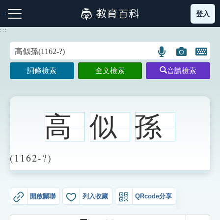
跳
登入
:::
到
主
:::
要
內
語
圖
開
容
注音索引圖示
筆畫索引圖示
部首索引表圖示
言
片
啟
詞條檢索
全文檢索
音讀檢索
搜
搜
鍵
尋
尋
盤
圖
圖
圖
示
示
示
高
似
孫
網站導覽
(1162-?)
生字詞彙表
開啟關聯
列入收藏
QRcode分享
成語故事