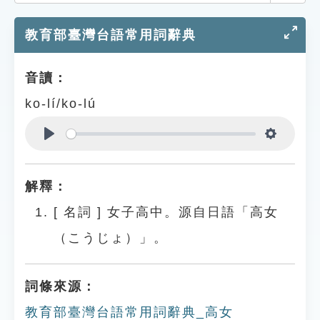
索引選單
教育部臺灣台語常用詞辭典
知識索引
單字索引
音讀：
生命大百科索引
ko-lí/ko-lú
遊戲專區
Play
Settings
教學應用
解釋：
貓頭鷹博士
[
名詞
]
女子高中。源自日語「高女
（こうじょ）」。
詞條來源：
教育部臺灣台語常用詞辭典_高女