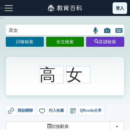
跳
登入
:::
到
主
:::
要
內
語
圖
開
容
注音索引圖示
筆畫索引圖示
部首索引表圖示
言
片
啟
詞條檢索
全文檢索
音讀檢索
搜
搜
鍵
尋
尋
盤
圖
圖
圖
示
示
示
高
女
網站導覽
生字詞彙表
開啟關聯
列入收藏
QRcode分享
成語故事
切換
切換辭典