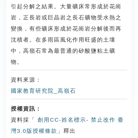
引起分解之結果。大量礦床常形成於花崗
岩，正長岩或巨晶岩之長石礦物受水熱之
變換，有些礦床形成於花崗岩分解後而再
沈積者。在多雨區風化作用旺盛的土壤
中，高嶺石常為最普通的矽酸鹽粘土礦
物。
資料來源：
國家教育研究院_高嶺石
授權資訊：
資料採「
創用CC-姓名標示- 禁止改作 臺
灣3.0版授權條款
」釋出