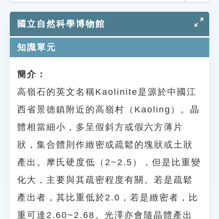
索引選單
國立自然科學博物館
知識索引
單字索引
知識單元
生命大百科索引
簡介：
高嶺石的英文名稱Kaolinite是源於中國江
遊戲專區
西省景德鎮附近的高嶺村（Kaoling）。晶
教學應用
體相當細小，多呈假斜方或假六方薄片
貓頭鷹博士
狀，集合體則作緻密或疏鬆的塊狀或土狀
產出。摩氏硬度低（2~2.5），但是比重變
化大，主要與其疏密程度有關。若是疏鬆
產出者，其比重低於2.0，若是緻密者，比
重可達2.60~2.68。光澤亦會隨晶體產出