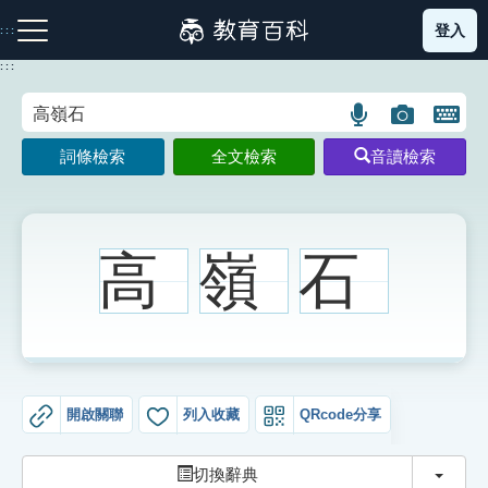
跳
登入
:::
到
主
:::
要
內
語
圖
開
容
注音索引圖示
筆畫索引圖示
部首索引表圖示
言
片
啟
詞條檢索
全文檢索
音讀檢索
搜
搜
鍵
尋
尋
盤
圖
圖
圖
示
示
示
高
嶺
石
網站導覽
生字詞彙表
開啟關聯
列入收藏
QRcode分享
成語故事
切換
切換辭典