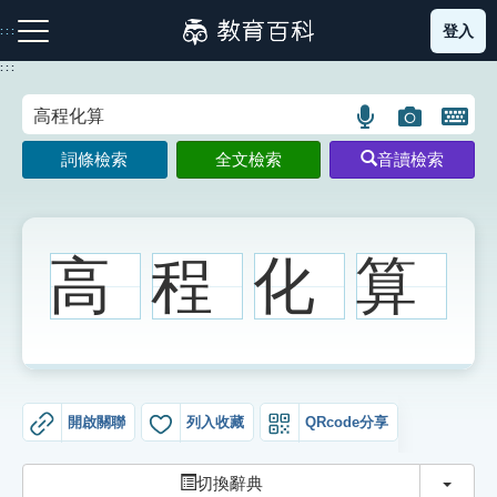
跳
登入
:::
到
主
:::
要
內
語
圖
開
容
注音索引圖示
筆畫索引圖示
部首索引表圖示
言
片
啟
詞條檢索
全文檢索
音讀檢索
搜
搜
鍵
尋
尋
盤
圖
圖
圖
示
示
示
高
程
化
算
網站導覽
生字詞彙表
開啟關聯
列入收藏
QRcode分享
成語故事
切換
切換辭典