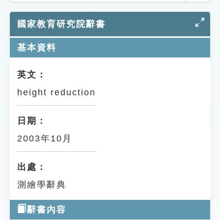
索引選單
國家教育研究院辭書
知識索引
單字索引
基本資料
生命大百科索引
英文：
height reduction
遊戲專區
教學應用
日期：
2003年10月
貓頭鷹博士
出處：
測繪學辭典
辭書內容