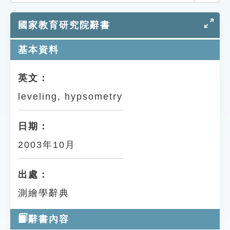
索引選單
國家教育研究院辭書
知識索引
單字索引
基本資料
生命大百科索引
英文：
leveling, hypsometry
遊戲專區
教學應用
日期：
2003年10月
貓頭鷹博士
出處：
測繪學辭典
辭書內容