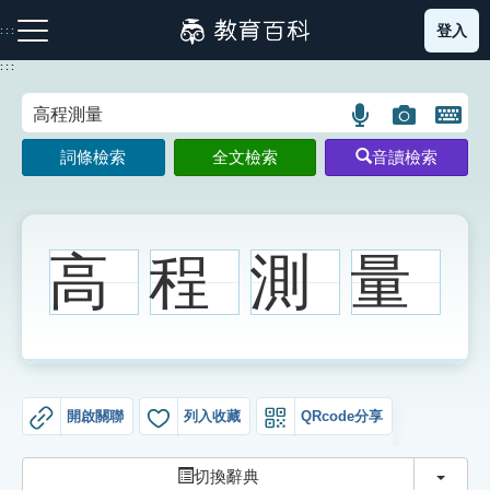
跳
登入
:::
到
主
:::
要
內
語
圖
開
容
注音索引圖示
筆畫索引圖示
部首索引表圖示
言
片
啟
詞條檢索
全文檢索
音讀檢索
搜
搜
鍵
尋
尋
盤
圖
圖
圖
示
示
示
高
程
測
量
網站導覽
生字詞彙表
開啟關聯
列入收藏
QRcode分享
成語故事
切換
切換辭典