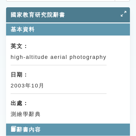
索引選單
國家教育研究院辭書
知識索引
單字索引
基本資料
生命大百科索引
英文：
high-altitude aerial photography
遊戲專區
教學應用
日期：
2003年10月
貓頭鷹博士
出處：
測繪學辭典
辭書內容