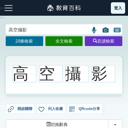
跳
登入
:::
到
主
:::
要
內
語
圖
開
容
注音索引圖示
筆畫索引圖示
部首索引表圖示
言
片
啟
詞條檢索
全文檢索
音讀檢索
搜
搜
鍵
尋
尋
盤
圖
圖
圖
示
示
示
高
空
攝
影
網站導覽
生字詞彙表
開啟關聯
列入收藏
QRcode分享
成語故事
切換
切換辭典